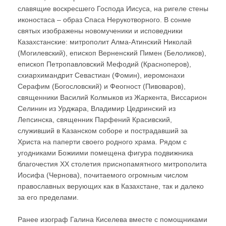
славящие воскресшего Господа Иисуса, на ригеле стены
иконостаса – образ Спаса Нерукотворного. В сонме
святых изображены новомученики и исповедники
Казахстанские: митрополит Алма-Атинский Николай
(Могилевский), епископ Верненский Пимен (Белоликов),
епископ Петропавловский Мефодий (Красноперов),
схиархимандрит Севастиан (Фомин), иеромонахи
Серафим (Богословский) и Феогност (Пивоваров),
священники Василий Колмыков из Жаркента, Виссарион
Селинин из Урджара, Владимир Цедринский из
Лепсинска, священник Парфений Красивский,
служивший в Казанском соборе и пострадавший за
Христа на паперти своего родного храма. Рядом с
угодниками Божиими помещена фигура подвижника
благочестия ХХ столетия приснопамятного митрополита
Иосифа (Чернова), почитаемого огромным числом
православных верующих как в Казахстане, так и далеко
за его пределами.
Ранее изограф Галина Киселева вместе с помощниками