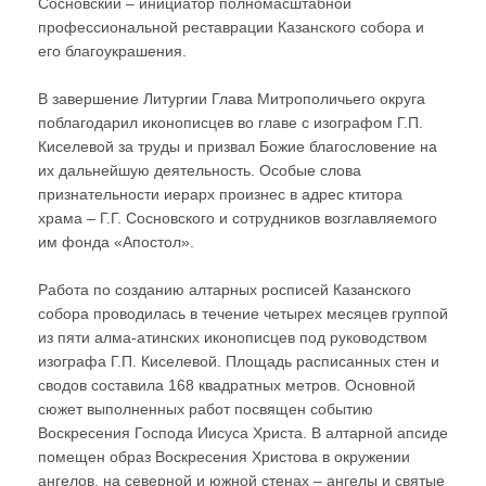
Сосновский – инициатор полномасштабной
профессиональной реставрации Казанского собора и
его благоукрашения.
В завершение Литургии Глава Митрополичьего округа
поблагодарил иконописцев во главе с изографом Г.П.
Киселевой за труды и призвал Божие благословение на
их дальнейшую деятельность. Особые слова
признательности иерарх произнес в адрес ктитора
храма – Г.Г. Сосновского и сотрудников возглавляемого
им фонда «Апостол».
Работа по созданию алтарных росписей Казанского
собора проводилась в течение четырех месяцев группой
из пяти алма-атинских иконописцев под руководством
изографа Г.П. Киселевой. Площадь расписанных стен и
сводов составила 168 квадратных метров. Основной
сюжет выполненных работ посвящен событию
Воскресения Господа Иисуса Христа. В алтарной апсиде
помещен образ Воскресения Христова в окружении
ангелов, на северной и южной стенах – ангелы и святые