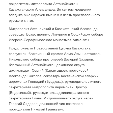
покровитель митрополита Астанайского и
Казахстанского Александра. Во святом крещении
владыка был наречен именем в честь прославленного
русского князя.
Митрополит Астанайский и Казахстанский Александр
совершил Божественную Литургию в Софийском соборе
Иверско-Серафимовского монастыря Алма-Аты.
Предстоятелю Православной Церкви Казахстана
сослужили: благочинный храмов Алма-Аты, настоятель
Никольского собора протоиерей Валерий Захаров;
благочинный Астанайского церковного округа
архимандрит Сергий (Карамышев); протоиерей
Александр Соколов, секретарь Костанайской епархии
иеромонах Геннадий (Бурдюжа); руководитель личного
секретариата митрополита иеромонах Прохор
(Ендовицкий); руководитель административного
секретариата Главы Митрополичьего округа иерей
Георгий Сидоров; диаконский чин возглавил
протодиакон Николай Гринкевич.