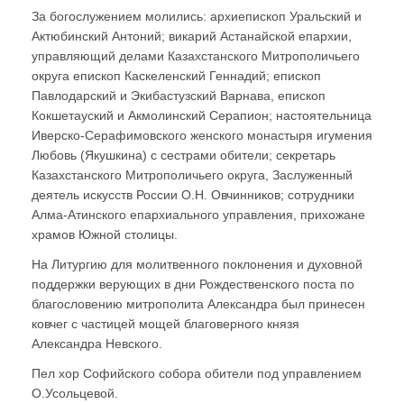
За богослужением молились: архиепископ Уральский и
Актюбинский Антоний; викарий Астанайской епархии,
управляющий делами Казахстанского Митрополичьего
округа епископ Каскеленский Геннадий; епископ
Павлодарский и Экибастузский Варнава, епископ
Кокшетауский и Акмолинский Серапион; настоятельница
Иверско-Серафимовского женского монастыря игумения
Любовь (Якушкина) с сестрами обители; секретарь
Казахстанского Митрополичьего округа, Заслуженный
деятель искусств России О.Н. Овчинников; сотрудники
Алма-Атинского епархиального управления, прихожане
храмов Южной столицы.
На Литургию для молитвенного поклонения и духовной
поддержки верующих в дни Рождественского поста по
благословению митрополита Александра был принесен
ковчег с частицей мощей благоверного князя
Александра Невского.
Пел хор Софийского собора обители под управлением
О.Усольцевой.