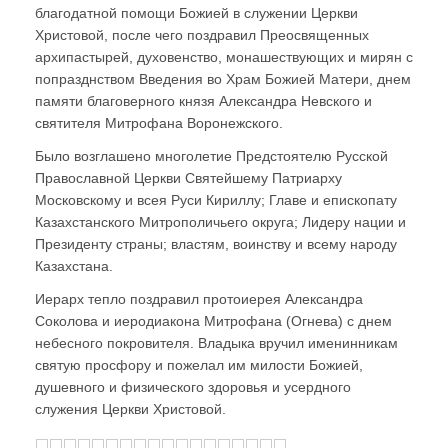
благодатной помощи Божией в служении Церкви
Христовой, после чего поздравил Преосвященных
архипастырей, духовенство, монашествующих и мирян с
попразднством Введения во Храм Божией Матери, днем
памяти благоверного князя Александра Невского и
святителя Митрофана Воронежского.
Было возглашено многолетие Предстоятелю Русской
Православной Церкви Святейшему Патриарху
Московскому и всея Руси Кириллу; Главе и епископату
Казахстанского Митрополичьего округа; Лидеру нации и
Президенту страны; властям, воинству и всему народу
Казахстана.
Иерарх тепло поздравил протоиерея Александра
Соколова и иеродиакона Митрофана (Огнева) с днем
небесного покровителя. Владыка вручил именинникам
святую просфору и пожелал им милости Божией,
душевного и физического здоровья и усердного
служения Церкви Христовой.