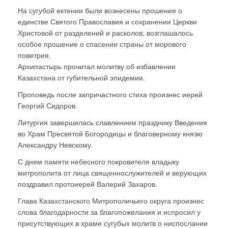
На сугубой ектении были вознесены прошения о
единстве Святого Православия и сохранении Церкви
Христовой от разделений и расколов; возглашалось
особое прошение о спасении страны от морового
поветрия.
Архипастырь прочитал молитву об избавлении
Казахстана от губительной эпидемии.
Проповедь после запричастного стиха произнес иерей
Георгий Сидоров.
Литургия завершилась славлением празднику Введения
во Храм Пресвятой Богородицы и благоверному князю
Александру Невскому.
С днем памяти небесного покровителя владыку
митрополита от лица священнослужителей и верующих
поздравил протоиерей Валерий Захаров.
Глава Казахстанского Митрополичьего округа произнес
слова благодарности за благопожелания и испросил у
присутствующих в храме сугубых молитв о ниспослании