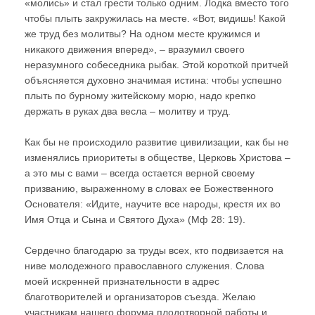
«молись» и стал грести только одним. Лодка вместо того
чтобы плыть закружилась на месте. «Вот, видишь! Какой
же труд без молитвы? На одном месте кружимся и
никакого движения вперед», – вразумил своего
неразумного собеседника рыбак. Этой короткой притчей
объясняется духовно значимая истина: чтобы успешно
плыть по бурному житейскому морю, надо крепко
держать в руках два весла – молитву и труд.
Как бы не происходило развитие цивилизации, как бы не
изменялись приоритеты в обществе, Церковь Христова –
а это мы с вами – всегда остается верной своему
призванию, выраженному в словах ее Божественного
Основателя: «Идите, научите все народы, крестя их во
Имя Отца и Сына и Святого Духа» (Мф 28: 19).
Сердечно благодарю за труды всех, кто подвизается на
ниве молодежного православного служения. Слова
моей искренней признательности в адрес
благотворителей и организаторов съезда. Желаю
участникам нашего форума плодотворной работы и