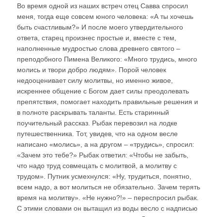
Во время одной из наших встреч отец Савва спросил
меня, тогда еще совсем юного человека: «А ты хочешь
быть счастливым?» И после моего утвердительного
ответа, старец произнес простые и, вместе с тем,
наполненные мудростью слова древнего святого –
преподобного Пимена Великого: «Много трудись, много
молись и твори добро людям». Порой человек
недооценивает силу молитвы, но именно живое,
искреннее общение с Богом дает силы преодолевать
препятствия, помогает находить правильные решения и
в полноте раскрывать таланты. Есть старинный
поучительный рассказ. Рыбак перевозил на лодке
путешественника. Тот, увидев, что на одном весле
написано «молись», а на другом – «трудись», спросил:
«Зачем это тебе?» Рыбак ответил: «Чтобы не забыть,
что надо труд совмещать с молитвой, а молитву с
трудом». Путник усмехнулся: «Ну, трудиться, понятно,
всем надо, а вот молиться не обязательно. Зачем терять
время на молитву». «Не нужно?!» – переспросил рыбак.
С этими словами он вытащил из воды весло с надписью