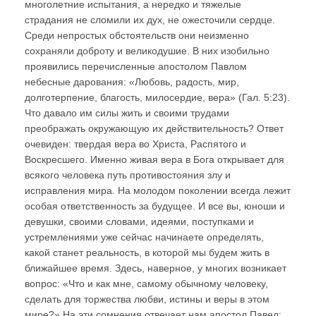
многолетние испытания, а нередко и тяжелые
страдания не сломили их дух, не ожесточили сердце.
Среди непростых обстоятельств они неизменно
сохраняли доброту и великодушие. В них изобильно
проявились перечисленные апостолом Павлом
небесные дарования: «Любовь, радость, мир,
долготерпение, благость, милосердие, вера» (Гал. 5:23).
Что давало им силы жить и своими трудами
преображать окружающую их действительность? Ответ
очевиден: твердая вера во Христа, Распятого и
Воскресшего. Именно живая вера в Бога открывает для
всякого человека путь противостояния злу и
исправления мира. На молодом поколении всегда лежит
особая ответственность за будущее. И все вы, юноши и
девушки, своими словами, идеями, поступками и
устремлениями уже сейчас начинаете определять,
какой станет реальность, в которой мы будем жить в
ближайшее время. Здесь, наверное, у многих возникает
вопрос: «Что и как мне, самому обычному человеку,
сделать для торжества любви, истины и веры в этом
мире?» На эти сомнения отвечает нам апостол Павел: