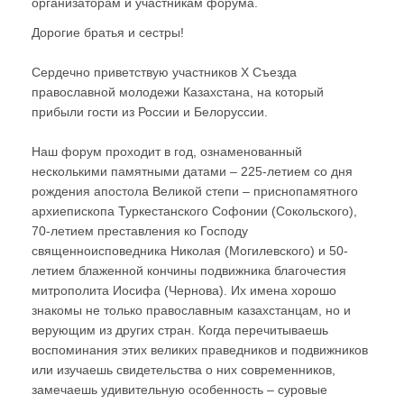
организаторам и участникам форума.
Дорогие братья и сестры!
Сердечно приветствую участников Х Съезда
православной молодежи Казахстана, на который
прибыли гости из России и Белоруссии.
Наш форум проходит в год, ознаменованный
несколькими памятными датами – 225-летием со дня
рождения апостола Великой степи – приснопамятного
архиепископа Туркестанского Софонии (Сокольского),
70-летием преставления ко Господу
священноисповедника Николая (Могилевского) и 50-
летием блаженной кончины подвижника благочестия
митрополита Иосифа (Чернова). Их имена хорошо
знакомы не только православным казахстанцам, но и
верующим из других стран. Когда перечитываешь
воспоминания этих великих праведников и подвижников
или изучаешь свидетельства о них современников,
замечаешь удивительную особенность – суровые