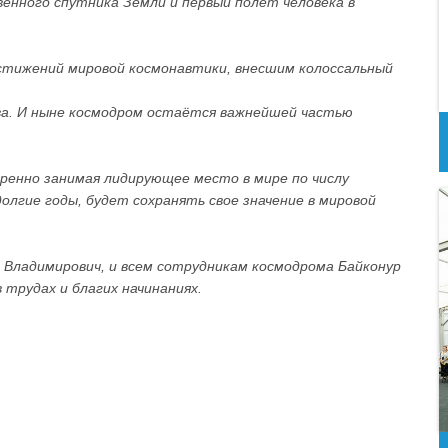
венного спутника Земли и первый полёт человека в
остижений мировой космонавтики, внесшим колоссальный
ва. И ныне космодром остаётся важнейшей частью
веренно занимая лидирующее место в мире по числу
 долгие годы, будет сохранять свое значение в мировой
 Владимирович, и всем сотрудникам космодрома Байконур
 трудах и благих начинаниях.