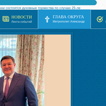
ыни состоятся духовные торжества по случаю 25-ле
 турнира по волейболу, посвященного 25-летию обр
ГЛАВА ОКРУГА
НОВОСТИ
я в Казахстане»
Митрополит Александр
Лента событий
кой епархией Русской Православной Церкви в 1927–19
 документов на 2026-2027 учебный год