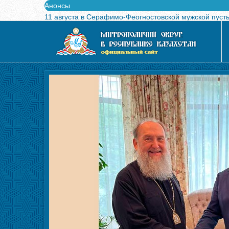
Анонсы
11 августа в Серафимо-Феогностовской мужской пуст
Выпущен в свет буклет о проведении Международного
Вышел в свет новый номер журнала «Свет Православи
Вышла в свет монография «Управляющие Алма-Атинс
Алма-Атинская духовная семинария объявляет прием