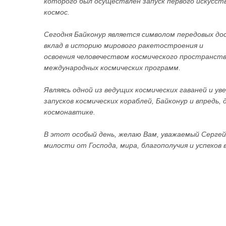
которого был осуществлен запуск первого искусст
космос.
Сегодня Байконур является символом передовых д
вклад в историю мирового ракетостроения и
освоения человечеством космического пространст
международных космических программ.
Являясь одной из ведущих космических гаваней и у
запусков космических кораблей, Байконур и впредь,
космонавтике.
В этот особый день, желаю Вам, уважаемый Сергей
милости от Господа, мира, благополучия и успехов в