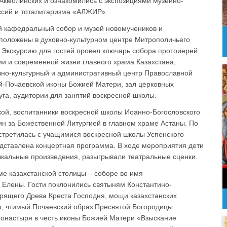
Акмолинских и ознакомились с экспозициями музейно-
ссий и тоталитаризма «АЛЖИР».
й кафедральный собор и музей новомучеников и
сположены в духовно-культурном центре Митрополичьего
Экскурсию для гостей провел ключарь собора протоиерей
ии и современной жизни главного храма Казахстана,
овно-культурный и административный центр Православной
ой-Почаевской иконы Божией Матери, зал церковных
га, аудитории для занятий воскресной школы.
кой, воспитанники воскресной школы Иоанно-Богословского
н за Божественной Литургией в главном храме Астаны. По
стретилась с учащимися воскресной школы Успенского
дставлена концертная программа. В ходе мероприятия дети
зыкальные произведения, разыгрывали театральные сценки.
ме казахстанской столицы – соборе во имя
 Елены. Гости поклонились святыням Константино-
орящего Древа Креста Господня, мощи казахстанских
, чтимый Почаевский образ Пресвятой Богородицы.
монастыря в честь иконы Божией Матери «Взыскание