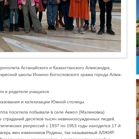
трополита Астанайского и Казахстанского Александра,
скресной школы Иоанно-Богословского храма города Алма-
ги и родители учащихся.
разования и катехизации Южной столицы.
уппа посетила побывали в селе Акмол (Малиновка)
е страданий десятков тысяч невинноосужденных людей,
итических репрессий с 1937 по 1953 годы находился 17-й
лагерь жен изменников Родины, так называемый АЛЖИР.