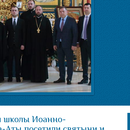
й школы Иоанно-
а-Аты посетили святыни и