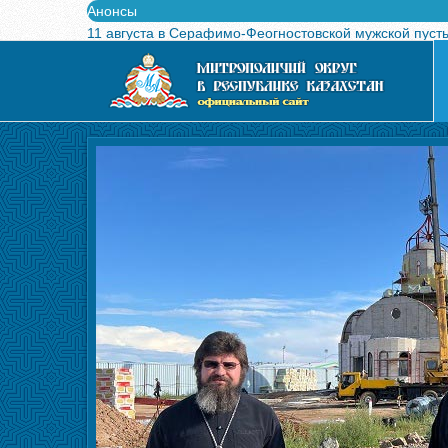
Анонсы
11 августа в Серафимо-Феогностовской мужской пуст
Выпущен в свет буклет о проведении Международного
Вышел в свет новый номер журнала «Свет Православи
Вышла в свет монография «Управляющие Алма-Атинс
Алма-Атинская духовная семинария объявляет прием