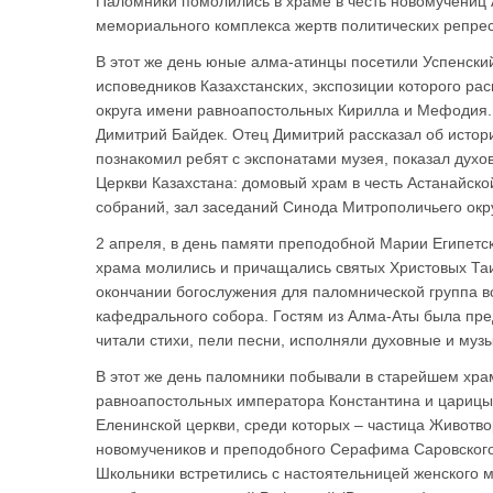
Паломники помолились в храме в честь новомучениц 
мемориального комплекса жертв политических репре
В этот же день юные алма-атинцы посетили Успенски
исповедников Казахстанских, экспозиции которого ра
округа имени равноапостольных Кирилла и Мефодия. 
Димитрий Байдек. Отец Димитрий рассказал об истор
познакомил ребят с экспонатами музея, показал дух
Церкви Казахстана: домовый храм в честь Астанайск
собраний, зал заседаний Синода Митрополичьего окру
2 апреля, в день памяти преподобной Марии Египетс
храма молились и причащались святых Христовых Таи
окончании богослужения для паломнической группа в
кафедрального собора. Гостям из Алма-Аты была пре
читали стихи, пели песни, исполняли духовные и му
В этот же день паломники побывали в старейшем хра
равноапостольных императора Константина и царицы
Еленинской церкви, среди которых – частица Животв
новомучеников и преподобного Серафима Саровского
Школьники встретились с настоятельницей женского 