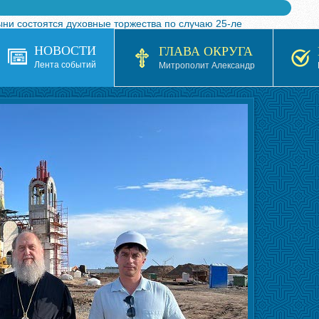
ыни состоятся духовные торжества по случаю 25-ле
 турнира по волейболу, посвященного 25-летию обр
НОВОСТИ
ГЛАВА ОКРУГА
я в Казахстане»
Лента событий
Митрополит Александр
кой епархией Русской Православной Церкви в 1927–19
 документов на 2026-2027 учебный год