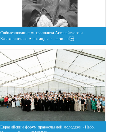
Соболезнование митрополита Астанайского и
Казахстанского Александра в связи с к…
Евразийский форум православной молодежи «Небо.