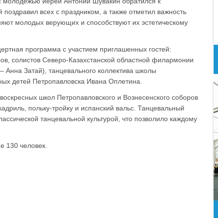
с молодежью иерей Антоний Шувакин обратился к
 поздравил всех с праздником, а также отметил важность
яют молодых верующих и способствуют их эстетическому
ертная программа с участием приглашенных гостей:
сов, солистов Северо-Казахстанской областной филармонии
– Анна Затай), танцевального коллектива школы
ных детей Петропавловска Ивана Оплетина.
воскресных школ Петропавловского и Вознесенского соборов
кадриль, польку-тройку и испанский вальс. Танцевальный
лассической танцевальной культурой, что позволило каждому
е 130 человек.