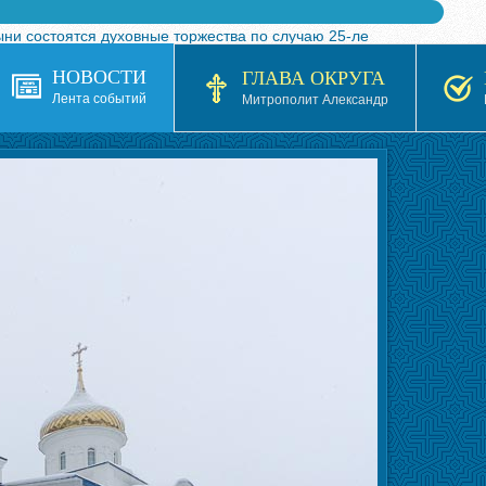
ыни состоятся духовные торжества по случаю 25-ле
 турнира по волейболу, посвященного 25-летию обр
НОВОСТИ
ГЛАВА ОКРУГА
я в Казахстане»
Лента событий
Митрополит Александр
кой епархией Русской Православной Церкви в 1927–19
 документов на 2026-2027 учебный год