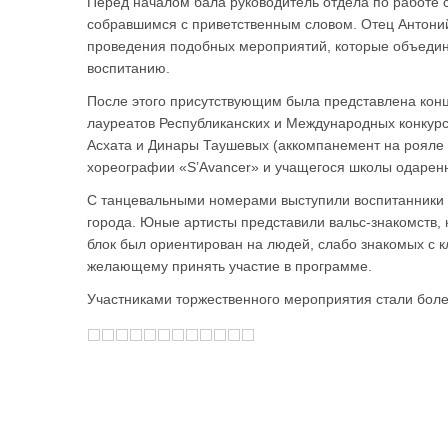
Перед началом бала руководитель отдела по работе 
собравшимся с приветственным словом. Отец Антоний
проведения подобных мероприятий, которые объедин
воспитанию.
После этого присутствующим была представлена конц
лауреатов Республиканских и Международных конкур
Асхата и Динары Таушевых (аккомпанемент на рояле 
хореографии «S’Avancer» и учащегося школы одарен
С танцевальными номерами выступили воспитанники 
города. Юные артисты представили вальс-знакомств, 
блок был ориентирован на людей, слабо знакомых с к
желающему принять участие в программе.
Участниками торжественного мероприятия стали боле