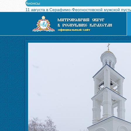
Анонсы
11 августа в Серафимо-Феогностовской мужской пуст
Выпущен в свет буклет о проведении Международного
Вышел в свет новый номер журнала «Свет Православи
Вышла в свет монография «Управляющие Алма-Атинс
Алма-Атинская духовная семинария объявляет прием