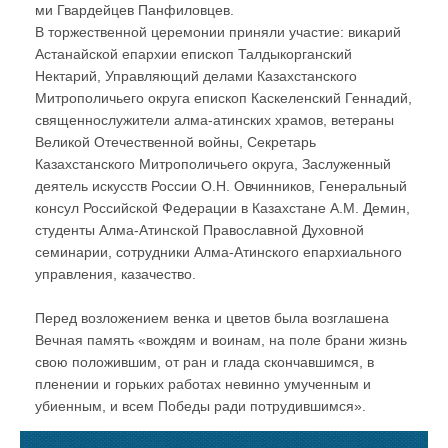
ми Гвардейцев Панфиловцев.
В торжественной церемонии приняли участие: викарий
Астанайской епархии епископ Талдыкорганский
Нектарий, Управляющий делами Казахстанского
Митрополичьего округа епископ Каскеленский Геннадий,
священнослужители алма-атинских храмов, ветераны
Великой Отечественной войны, Секретарь
Казахстанского Митрополичьего округа, Заслуженный
деятель искусств России О.Н. Овчинников, Генеральный
консул Российской Федерации в Казахстане А.М. Демин,
студенты Алма-Атинской Православной Духовной
семинарии, сотрудники Алма-Атинского епархиального
управления, казачество.
Перед возложением венка и цветов была возглашена
Вечная память «вождям и воинам, на поле брани жизнь
свою положившим, от ран и глада скончавшимся, в
пленении и горьких работах невинно умученным и
убиенным, и всем Победы ради потрудившимся».