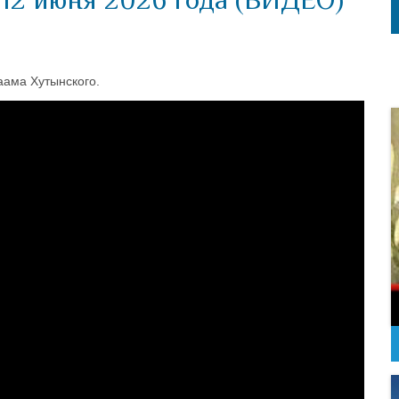
аама Хутынского.