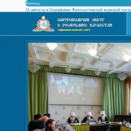
Анонсы
11 августа в Серафимо-Феогностовской мужской пуст
Выпущен в свет буклет о проведении Международного
Вышел в свет новый номер журнала «Свет Православи
Вышла в свет монография «Управляющие Алма-Атинс
Алма-Атинская духовная семинария объявляет прием