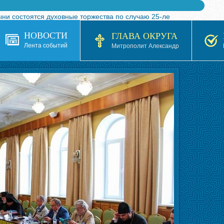
ыни состоятся духовные торжества по случаю 25-ле
 турнира по волейболу, посвященного 25-летию обр
НОВОСТИ
ГЛАВА ОКРУГА
я в Казахстане»
Лента событий
Митрополит Александр
кой епархией Русской Православной Церкви в 1927–19
 документов на 2026-2027 учебный год