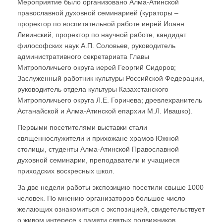
Мероприятие было организовано Алма-Атинской
православной духовной семинарией (кураторы –
проректор по воспитательной работе иерей Иоанн
Ливинский, проректор по научной работе, кандидат
философских наук А.П. Соловьев, руководитель
административного секретариата Главы
Митрополичьего округа иерей Георгий Сидоров;
Заслуженный работник культуры Российской Федерации,
руководитель отдела культуры Казахстанского
Митрополичьего округа Л.Е. Горичева; древлехранитель
Астанайской и Алма-Атинской епархии М.Л. Ивашко).
Первыми посетителями выставки стали
священнослужители и прихожане храмов Южной
столицы, студенты Алма-Атинской Православной
духовной семинарии, преподаватели и учащиеся
приходских воскресных школ.
За две недели работы экспозицию посетили свыше 1000
человек. По мнению организаторов большое число
желающих ознакомиться с экспозицией, свидетельствует
о живом интересе к памяти святых подвижников