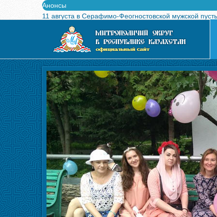
Анонсы
11 августа в Серафимо-Феогностовской мужской пуст
Выпущен в свет буклет о проведении Международного
Вышел в свет новый номер журнала «Свет Православи
Вышла в свет монография «Управляющие Алма-Атинс
Алма-Атинская духовная семинария объявляет прием