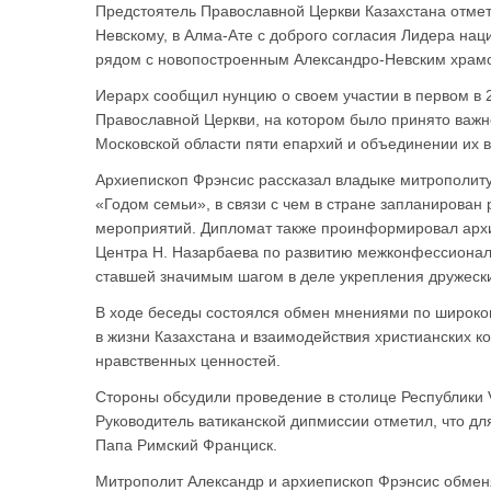
Предстоятель Православной Церкви Казахстана отмет
Невскому, в Алма-Ате с доброго согласия Лидера нац
рядом с новопостроенным Александро-Невским храм
Иерарх сообщил нунцию о своем участии в первом в 
Православной Церкви, на котором было принято важн
Московской области пяти епархий и объединении их 
Архиепископ Фрэнсис рассказал владыке митрополиту
«Годом семьи», в связи с чем в стране запланирован
мероприятий. Дипломат также проинформировал архи
Центра Н. Назарбаева по развитию межконфессионал
ставшей значимым шагом в деле укрепления дружески
В ходе беседы состоялся обмен мнениями по широко
в жизни Казахстана и взаимодействия христианских к
нравственных ценностей.
Стороны обсудили проведение в столице Республики 
Руководитель ватиканской дипмиссии отметил, что д
Папа Римский Франциск.
Митрополит Александр и архиепископ Фрэнсис обмен