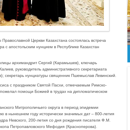
ы Православной Церкви Казахстана состоялась встреча
ра с апостольским нунцием в Республике Казахстан
толицы архимандрит Сергий (Карамышев), ключарь
Калиев, руководитель административного секретариата
в); секретарь нунциатуры священник Пшемыслав Левинский.
сиса с праздником Святой Пасхи, отмечаемым Римско-
и пожелал помощи Божией в трудах на дипломатическом
анского Митрополичьего округа в период эпидемии
ию в нынешнем году исторически значимых дат – 800-летия
ндра Невского, 200-летия со дня рождения писателя Ф.М.
ископа Петропавловского Мефодия (Красноперова).