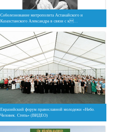
Соболезнование митрополита Астанайского и
Казахстанского Александра в связи с к…
Евразийский форум православной молодежи «Небо.
Человек. Степь» (ВИДЕО)