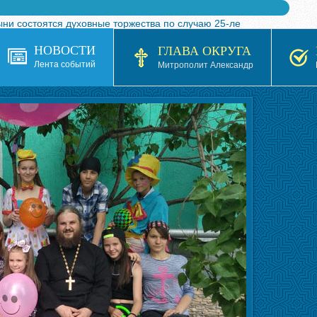
ыни состоятся духовные торжества по случаю 25-ле
 турнира по волейболу, посвященного 25-летию обр
НОВОСТИ
ГЛАВА ОКРУГА
я в Казахстане»
Лента событий
Митрополит Александр
кой епархией Русской Православной Церкви в 1927–19
 документов на 2026-2027 учебный год