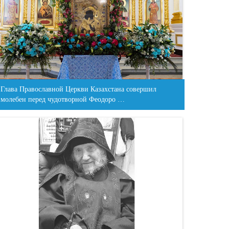
Глава Православной Церкви Казахстана совершил
молебен перед чудотворной Феодоро …