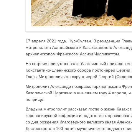
17 апреля 2021 года. Нур-Султан. В резиденции Глав
митрополита Астанайского и Казахстанского Александ
архиепископом Фрэнсисом Ассизи Чулликаттом.
На встрече присутствовали: благочинный приходов с
Константино-Еленинского собора протоиерей Сергий 
Главы Митрополичьего округа иерей Георгий (Сидоро
Митрополит Александр поздравил архиепископа Фрэн
Католической Церковью в нынешнем году 4 апреля, 
поприще.
Владыка митрополит рассказал гостю о жизни Казахст
коронавирусной инфекции и подготовке к празднован
со дня рождения благоверного великого князя Алекса
Достоевского и 100-летия мученического подвига еп