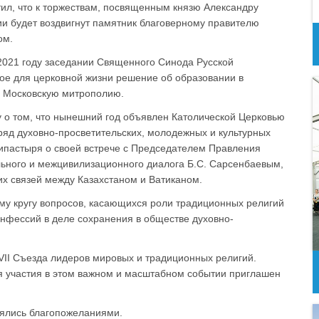
ил, что к торжествам, посвященным князю Александру
ии будет воздвигнут памятник благоверному правителю
ом.
2021 году заседании Священного Синода Русской
ое для церковной жизни решение об образовании в
в Московскую митрополию.
 о том, что нынешний год объявлен Католической Церковью
 ряд духовно-просветительских, молодежных и культурных
пастыря о своей встрече с Председателем Правления
ьного и межцивилизационного диалога Б.С. Сарсенбаевым,
х связей между Казахстаном и Ватиканом.
му кругу вопросов, касающихся роли традиционных религий
онфессий в деле сохранения в обществе духовно-
VII Съезда лидеров мировых и традиционных религий.
ля участия в этом важном и масштабном событии приглашен
ялись благопожеланиями.