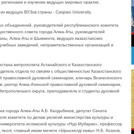
 регионами и изучение ведущих мировых практик.
 ведущих ВУЗов страны - Caspian University.
х объединений, руководителей республиканского комитета
щественного совета города Алма-Аты, руководителей
таны, Алма-Аты и Шымкента, ведущих казахстанских
 учебных заведений, неправительственных организаций и
стана митрополита Астанайского и Казахстанского
одитель отдела по связям с общественностью Казахстанского
й православной духовной семинарии, ключарь Вознесенского
в, ректор Алма-Атинской православной духовной семинарии,
итрополичьего округа; преподаватели и студенты духовной
ма города Алма-Аты А.Б. Калдыбеков, депутат Сената
еля комитета по делам религий министерства культуры и
университета исламской культуры «Нур-Мубарак», профессор
теолг, главный имам мечети «Ырыскелдi кажы» Н.Б. Асанов,