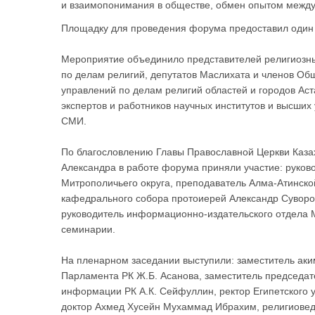
и взаимопонимания в обществе, обмен опытом между
Площадку для проведения форума предоставил один из
Мероприятие объединило представителей религиозны
по делам религий, депутатов Маслихата и членов Об
управлений по делам религий областей и городов Ас
экспертов и работников научных институтов и высших
СМИ.
По благословлению Главы Православной Церкви Казах
Александра в работе форума приняли участие: руков
Митрополичьего округа, преподаватель Алма-Атинско
кафедрального собора протоиерей Александр Суворо
руководитель информационно-издательского отдела М
семинарии.
На пленарном заседании выступили: заместитель аки
Парламента РК Ж.Б. Асанова, заместитель председат
информации РК А.К. Сейфуллин, ректор Египетского 
доктор Ахмед Хусейн Мухаммад Ибрахим, религиовед 