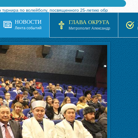
 турнира по волейболу, посвященного 25-летию обр
я в Казахстане»
НОВОСТИ
ГЛАВА ОКРУГА
кой епархией Русской Православной Церкви в 1927–19
Лента событий
Митрополит Александр
 документов на 2026-2027 учебный год
ть явления Великорецкой иконы святителя Николая