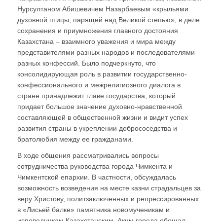
Нурсултаном Абишевичем Назарбаевым «крыльями
духовной птицы, парящей над Великой степью», в деле
сохранения и приумножения главного достояния
Казахстана – взаимного уважения и мира между
представителями разных народов и последователями
разных конфессий. Было подчеркнуто, что
консолидирующая роль в развитии государственно-
конфессионального и межрелигиозного диалога в
стране принадлежит главе государства, который
придает большое значение духовно-нравственной
составляющей в общественной жизни и видит успех
развития страны в укреплении добрососедства и
братолюбия между ее гражданами.
В ходе общения рассматривались вопросы
сотрудничества руководства города Чимкента и
Чимкентской епархии. В частности, обсуждалась
возможность возведения на месте казни страдальцев за
веру Христову, политзаключенных и репрессированных
в «Лисьей балке» памятника новомученикам и
исповедникам Казахстанским. Аким города обещал