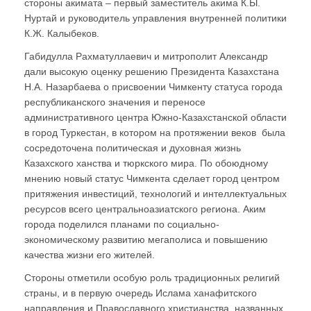
стороны акимата – первый заместитель акима К.Ы.
Нуртай и руководитель управления внутренней политики
К.Ж. Калыбеков.
Габидулла Рахматуллаевич и митрополит Александр
дали высокую оценку решению Президента Казахстана
Н.А. Назарбаева о присвоении Чимкенту статуса города
республиканского значения и переносе
административного центра Южно-Казахстанской области
в город Туркестан, в котором на протяжении веков была
сосредоточена политическая и духовная жизнь
Казахского ханства и тюркского мира. По обоюдному
мнению новый статус Чимкента сделает город центром
притяжения инвестиций, технологий и интеллектуальных
ресурсов всего центральноазиатского региона. Аким
города поделился планами по социально-
экономическому развитию мегаполиса и повышению
качества жизни его жителей.
Стороны отметили особую роль традиционных религий
страны, и в первую очередь Ислама ханафитского
направления и Православного христианства, названных