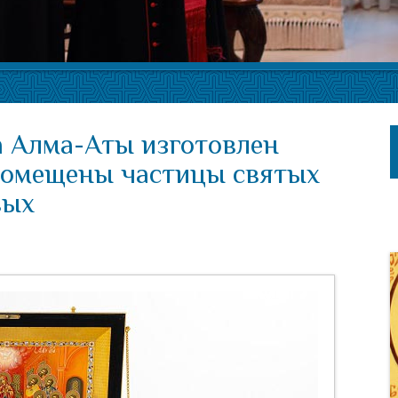
а Алма-Аты изготовлен
 помещены частицы святых
вых