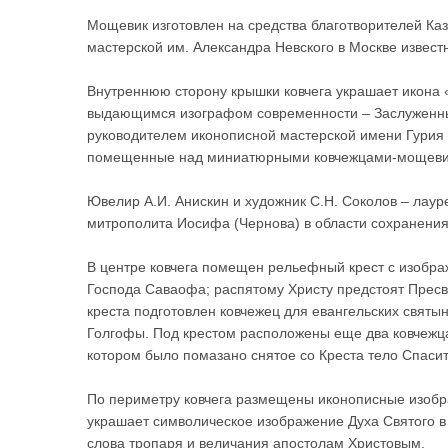
Мощевик изготовлен на средства благотворителей Каз
мастерской им. Александра Невского в Москве извес
Внутреннюю сторону крышки ковчега украшает икона 
выдающимся изографом современности – Заслуженны
руководителем иконописной мастерской имени Гурия
помещенные над миниатюрными ковчежцами-мощеви
Ювелир А.И. Анискин и художник С.Н. Соколов – лау
митрополита Иосифа (Чернова) в области сохранения 
В центре ковчега помещен рельефный крест с изображ
Господа Саваофа; распятому Христу предстоят Пресв
креста подготовлен ковчежец для евангельских святы
Голгофы. Под крестом расположены еще два ковчежца 
котором было помазано снятое со Креста тело Спаси
По периметру ковчега размещены иконописные изобр
украшает символическое изображение Духа Святого в
слова тропаря и величания апостолам Христовым.