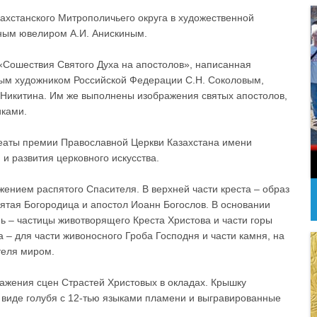
ахстанского Митрополичьего округа в художественной
тным ювелиром А.И. Анискиным.
«Сошествия Святого Духа на апостолов», написанная
м художником Российской Федерации С.Н. Соколовым,
 Никитина. Им же выполнены изображения святых апостолов,
ками.
реаты премии Православной Церкви Казахстана имени
и развития церковного искусства.
ением распятого Спасителя. В верхней части креста – образ
ятая Богородица и апостол Иоанн Богослов. В основании
нь – частицы животворящего Креста Христова и части горы
– для части живоносного Гроба Господня и части камня, на
теля миром.
ажения сцен Страстей Христовых в окладах. Крышку
 виде голубя с 12-тью языками пламени и выгравированные