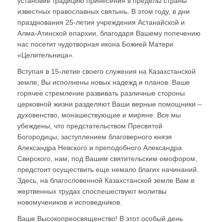
установив традицию принесения в пределы страны
известных православных святынь. В этом году, в дни
празднования 25-летия учреждения Астанайской и
Алма-Атинской епархии, благодаря Вашему попечению
нас посетит чудотворная икона Божией Матери
«Целительница».
Вступая в 15-летие своего служения на Казахстанской
земле, Вы исполнены новых надежд и планов. Ваше
горячее стремление развивать различные стороны
церковной жизни разделяют Ваши верные помощники –
духовенство, монашествующие и миряне. Все мы
убеждены, что предстательством Пресвятой
Богородицы, заступлением благоверного князя
Александра Невского и преподобного Александра
Свирского, нам, под Вашим святительским омофором,
предстоит осуществить еще немало благих начинаний.
Здесь, на благословенной Казахстанской земле Вам в
жертвенных трудах споспешествуют молитвы
новомучеников и исповедников.
Ваше Высокопреосвященство! В этот особый день