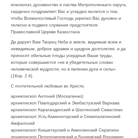
епископат, духовенство и паства Митрополичьего округа,
сердечно поздравляет Вас и усердно молится о том,
чтобы Всемилостивый Господь укрепил Вас духовно и
телесно в подвиге служения предстоятеля
Православной Церкви Казахстана.
Да дарует Вам Творец Неба и земли, видимым всем и
невидимым, доброе здравие и щедрое долголетие, и да
приносят обильные плоды усердные Ваши труды,
которые совершаются «не в убедительных словах
человеческой мудрости, но в явлении духа и силы»
(1Кор. 2:4).
С почтительной любовью во Христе,
архиепископ Антоний (Москаленко)
архиепископ Павлодарский и Экибастузский Варнава
архиепископ Карагандинский и Шахтинский Севастиан
архиепископ Усть-Каменогорский и Семипалатинский
Амфилохий
архиепископ Кокшетауский и Акмолинский Серапион
архиепископ Петропавловский и Булаевский Владимир