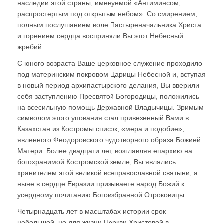
наследии этой страны, именуемой «Антиминсом,
распростертым под открытым небом». Со смирением,
полным послушанием воле Пастыреначальника Христа
и горением сердца восприняли Вы этот Небесный
жребий.
С юного возраста Ваше церковное служение проходило
под материнским покровом Царицы Небесной и, вступая
в новый период архипастырского делания, Вы вверили
себя заступлению Пресвятой Богородицы, положились
на всесильную помощь Державной Владычицы. Зримым
символом этого упования стал привезенный Вами в
Казахстан из Костромы список, «мера и подобие»,
явленного Феодоровского чудотворного образа Божией
Матери. Более двадцати лет, возглавляя епархию на
богохранимой Костромской земле, Вы являлись
хранителем этой великой всеправославной святыни, а
ныне в сердце Евразии призываете народ Божий к
усердному почитанию Богоизбранной Отроковицы.
Четырнадцать лет в масштабах истории срок
небольшой, но для жизни Церкви Христовой в