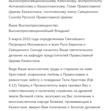
Высокопреосвященнейшему Александру, митрополиту
Астанайскому и Казахстанскому, Главе Православной
Церкви Казахстана, постоянному члену Священного
Синода Русской Православной Церкви
Ваше Высокопреосвященство,
Высокопреосвященнейший Владыка!
5 марта 2010 года определением Святейшего
Патриарха Московского и всея Руси Кирилла и
Священного Синода началось Ваше святительское
делание на кафедре предстоятелей Православной
Церкви Казахстана.
Видя Ваши многолетние труды и старания на ниве
Христовой, искреннюю любовь к Православию и
ревностную заботу о созидании Тела Христова (Еф.
4:12) Творец и Промыслитель мира призвал Вас к
ответственному и нелегкому служению на древней
земле Великой степи, возложил на Вас попечение о
многочисленном народе Божием, проживающем в
Казахстане, вверил Вам попечение о богатом духовном