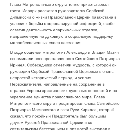
Глава Митрополичьего округа тепло приветствовал
гостя. Иерарх рассказал руководителю Сербской
дипмиссии о жизни Православной Церкви Казахстана в
условиях борьбы с коронавирусной инфекцией, особо
осветив деятельность епархиальных отделов,
направленную на духовную и социальную поддержку
малообеспеченных слоев населения.
В ходе общения митрополит Александр и Владан Матич
вспоминали новопреставленного Святейшего Патриарха
Иринея. Собеседники отметили мудрость, с которой он
руководил Сербской Православной Церковью в очень
непростой исторический период, и усилия
Первосвятителя, направленные на сохранение в
странах Европы христианских духовных ценностей и на
укрепление единства православного мира. Глава
Митрополичьего округа процитировал слова Святейшего
Патриарха Московского и всея Руси Кирилла, который
сказал, что покойный Предстоятель был большим
другом Русской Православной Церкви и со
святительским бесстрашием и прямотой выступал в