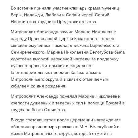
Во встрече приняли участие ключарь храма мучениц
Веры, Надежды, Любови и Софии иерей Сергий
Неретин и сотрудники Представительства.
Митрополит Александр вручил Марине Николаевне
награду Православной Церкви Казахстана – орден
священномученика Пимена, епископа Верненского и
Семиреченского. Марина Николаевна Белогубова была
удостоена высокой церковной награды за поддержку
духовно-просветительских и социально-
благотворительных проектов Казахстанского
Митрополичьего округа и в связи с отмечаемым
юбилеем со дня рождения.
Митрополит Александр пожелал Марине Николаевне
крепости душевных и телесных сил и помощи Божией в
трудах на благо Отечества.
В ходе состоявшегося после церемонии награждения
общения архипастырь рассказал М.Н. Белогубовой о
жизни Митрополичьего округа, который отметит в