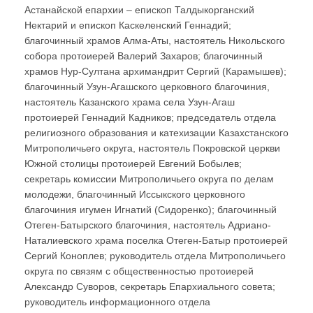
Астанайской епархии – епископ Талдыкорганский
Нектарий и епископ Каскеленский Геннадий;
благочинный храмов Алма-Аты, настоятель Никольского
собора протоиерей Валерий Захаров; благочинный
храмов Нур-Султана архимандрит Сергий (Карамышев);
благочинный Узун-Агашского церковного благочиния,
настоятель Казанского храма села Узун-Агаш
протоиерей Геннадий Кадников; председатель отдела
религиозного образования и катехизации Казахстанского
Митрополичьего округа, настоятель Покровской церкви
Южной столицы протоиерей Евгений Бобылев;
секретарь комиссии Митрополичьего округа по делам
молодежи, благочинный Иссыкского церковного
благочиния игумен Игнатий (Сидоренко); благочинный
Отеген-Батырского благочиния, настоятель Адриано-
Наталиевского храма поселка Отеген-Батыр протоиерей
Сергий Коноплев; руководитель отдела Митрополичьего
округа по связям с общественностью протоиерей
Александр Суворов, секретарь Епархиального совета;
руководитель информационного отдела