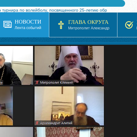
 турнира по волейболу, посвященного 25-летию обр
я в Казахстане»
НОВОСТИ
ГЛАВА ОКРУГА
кой епархией Русской Православной Церкви в 1927–19
Лента событий
Митрополит Александр
 документов на 2026-2027 учебный год
ть явления Великорецкой иконы святителя Николая