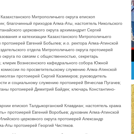
Казахстанского Митрополичьего округа епископ
ин; благочинный приходов Алма-Аты, настоятель Никольского
танайского церковного округа архимандрит Сергий
азования и катехизации Казахстанского Митрополичьего
 протоиерей Евгений Бобылев; и.о. ректора Алма-Атинской
здательского отдела Митрополичьего округа протоиерей
 округа по связям с общественностью, секретарь
; клирик Вознесенского кафедрального собора Южной
 комиссии по просветительскому служению Алма-Атинской
емолган протоиерей Сергий Казимиров; руководитель
ости и социальному служению протоиерей Вячеслав Пугачев;
таны протоиерей Димитрий Байдек; ключарь Константино-
пархии епископ Талдыкорганский Клавдиан; настоятель храма
ть» протоиерей Евгений Воробьев; духовник Алма-Атинской
Илийского церковного округа протоиерей Александр
а-Аты протоиерей Георгий Чистяков.