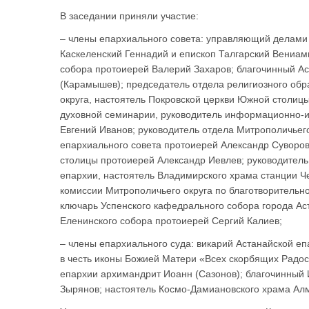
В заседании приняли участие:
– члены епархиального совета: управляющий делами 
Каскеленский Геннадий и епископ Талгарский Вениам
собора протоиерей Валерий Захаров; благочинный Ас
(Карамышев); председатель отдела религиозного обр
округа, настоятель Покровской церкви Южной столицы
духовной семинарии, руководитель информационно-и
Евгений Иванов; руководитель отдела Митрополичьего
епархиального совета протоиерей Александр Суворов
столицы протоиерей Александр Иевлев; руководитель
епархии, настоятель Владимирского храма станции Ч
комиссии Митрополичьего округа по благотворительн
ключарь Успенского кафедрального собора города Ас
Еленинского собора протоиерей Сергий Калиев;
– члены епархиального суда: викарий Астанайской е
в честь иконы Божией Матери «Всех скорбящих Радос
епархии архимандрит Иоанн (Сазонов); благочинный 
Зырянов; настоятель Космо-Дамиановского храма Алм