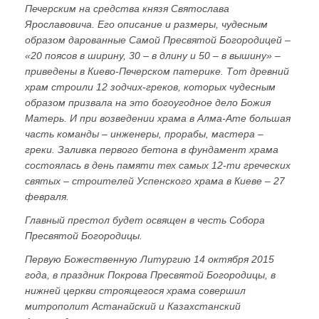
Печерским на средства князя Святослава
Ярославовича. Его описание и размеры, чудесным
образом дарованные Самой Пресвятой Богородицей –
«20 поясов в ширину, 30 – в длину и 50 – в вышину» –
приведены в Киево-Печерском патерике. Тот древний
храм строили 12 зодчих-греков, которых чудесным
образом призвала на это богоугодное дело Божия
Матерь. И при возведении храма в Алма-Ате большая
часть команды – инженеры, прорабы, мастера –
греки. Заливка первого бетона в фундамент храма
состоялась в день памяти тех самых 12-ти греческих
святых – строителей Успенского храма в Киеве – 27
февраля.
Главный престол будет освящен в честь Собора
Пресвятой Богородицы.
Первую Божественную Литургию 14 октября 2015
года, в праздник Покрова Пресвятой Богородицы, в
нижней церкви строящегося храма совершил
митрополит Астанайский и Казахстанский