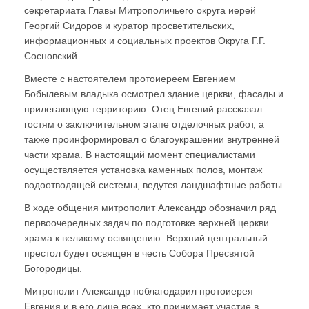
секретариата Главы Митрополичьего округа иерей
Георгий Сидоров и куратор просветительских,
информационных и социальных проектов Округа Г.Г.
Сосновский.
Вместе с настоятелем протоиереем Евгением
Бобылевым владыка осмотрел здание церкви, фасады и
прилегающую территорию. Отец Евгений рассказал
гостям о заключительном этапе отделочных работ, а
также проинформировал о благоукрашении внутренней
части храма. В настоящий момент специалистами
осуществляется установка каменных полов, монтаж
водоотводящей системы, ведутся ландшафтные работы.
В ходе общения митрополит Александр обозначил ряд
первоочередных задач по подготовке верхней церкви
храма к великому освящению. Верхний центральный
престол будет освящен в честь Собора Пресвятой
Богородицы.
Митрополит Александр поблагодарил протоиерея
Евгения и в его лице всех, кто принимает участие в