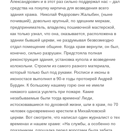
Александрович и в этот раз сильно поддержал нас – дал
средства на покупку кирпича для возведения всего
здания храма. Николай Федорович Жалыбин, (ныне
почивший), довольно крупный, по здешним меркам,
предприниматель, владелец пошивочной мастерской,
как только узнал, что она, оказывается, расположена в
здании бывшей церкви, не раздумывая безвозмездно
отдал помещение общине. Когда храм вернули, он был,
конечно, сильно разрушен. Предстояла полная
реконструкция здания, установка купола и возведение
колокольни. Строили из самого разного материала,
который только был под руками. Росписи и иконы в
иконостасе выполнил в 90-е годы протоирей Андрей
Бурдин. К большому нашему горю они не имели
никакого шанса уцелеть при пожаре. Какие
незабываемые были тогда времена! Люди,
истосковавшиеся по духовной жизни, шли в храм, по 70
человек одновременно крестили в Михайловской
церкви. Вот смотрите, что написал один журналист о тех
временах и нашем храме: «На службы, а особенно по
праздникам, площадка перед воротами была забита