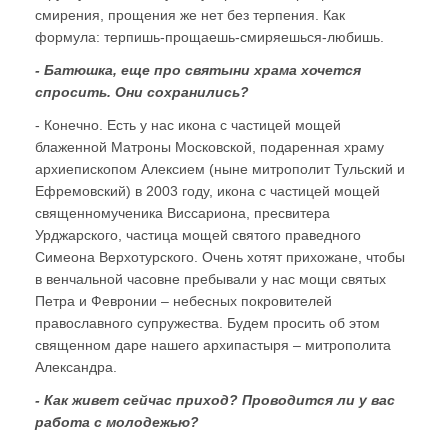
смирения, прощения же нет без терпения. Как
формула: терпишь-прощаешь-смиряешься-любишь.
- Батюшка, еще про святыни храма хочется
спросить. Они сохранились?
- Конечно. Есть у нас икона с частицей мощей
блаженной Матроны Московской, подаренная храму
архиепископом Алексием (ныне митрополит Тульский и
Ефремовский) в 2003 году, икона с частицей мощей
священномученика Виссариона, пресвитера
Урджарского, частица мощей святого праведного
Симеона Верхотурского. Очень хотят прихожане, чтобы
в венчальной часовне пребывали у нас мощи святых
Петра и Февронии – небесных покровителей
православного супружества. Будем просить об этом
священном даре нашего архипастыря – митрополита
Александра.
- Как живет сейчас приход? Проводится ли у вас
работа с молодежью?