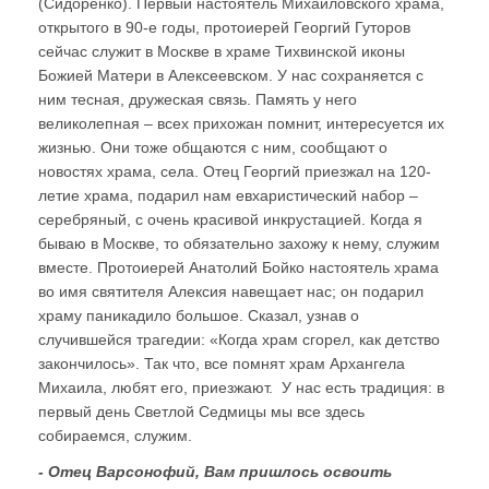
(Сидоренко). Первый настоятель Михаиловского храма,
открытого в 90-е годы, протоиерей Георгий Гуторов
сейчас служит в Москве в храме Тихвинской иконы
Божией Матери в Алексеевском. У нас сохраняется с
ним тесная, дружеская связь. Память у него
великолепная – всех прихожан помнит, интересуется их
жизнью. Они тоже общаются с ним, сообщают о
новостях храма, села. Отец Георгий приезжал на 120-
летие храма, подарил нам евхаристический набор –
серебряный, с очень красивой инкрустацией. Когда я
бываю в Москве, то обязательно захожу к нему, служим
вместе. Протоиерей Анатолий Бойко настоятель храма
во имя святителя Алексия навещает нас; он подарил
храму паникадило большое. Сказал, узнав о
случившейся трагедии: «Когда храм сгорел, как детство
закончилось». Так что, все помнят храм Архангела
Михаила, любят его, приезжают. У нас есть традиция: в
первый день Светлой Седмицы мы все здесь
собираемся, служим.
- Отец Варсонофий, Вам пришлось освоить