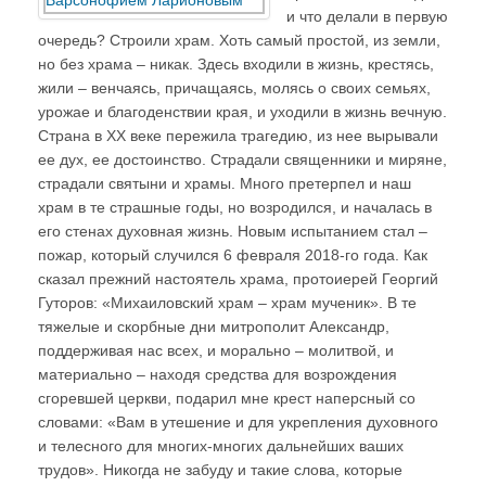
и что делали в первую
очередь? Строили храм. Хоть самый простой, из земли,
но без храма – никак. Здесь входили в жизнь, крестясь,
жили – венчаясь, причащаясь, молясь о своих семьях,
урожае и благоденствии края, и уходили в жизнь вечную.
Страна в ХХ веке пережила трагедию, из нее вырывали
ее дух, ее достоинство. Страдали священники и миряне,
страдали святыни и храмы. Много претерпел и наш
храм в те страшные годы, но возродился, и началась в
его стенах духовная жизнь. Новым испытанием стал –
пожар, который случился 6 февраля 2018-го года. Как
сказал прежний настоятель храма, протоиерей Георгий
Гуторов: «Михаиловский храм – храм мученик». В те
тяжелые и скорбные дни митрополит Александр,
поддерживая нас всех, и морально – молитвой, и
материально – находя средства для возрождения
сгоревшей церкви, подарил мне крест наперсный со
словами: «Вам в утешение и для укрепления духовного
и телесного для многих-многих дальнейших ваших
трудов». Никогда не забуду и такие слова, которые