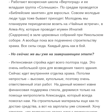
- Работают воскресная школа «Вертоград» и ее
младшая группа «Солнышко». По средам проводятся
«Библейские занятия» для взрослых. Совсем молодые
люди туда тоже бывает приходят. Молодежь мы
планируем периодически возить на «Чайные встречи», в
Алма-Ату, которые проводит игумен Игнатий
(Сидоренко) в зале церковных собраний при Никольском
соборе. А вообще пока все подчинено строительству
храма. Все силы сюда. Каждый день как в бой.
- Но сейчас же вы уже на завершающем этапе?
- Интенсивная стройка идет всего полтора года. Это
очень небольшой срок для возведения такого здания.
Сейчас идет внутренняя отделка храма. Потолки
непростые – высокие, купольные, поэтому очень
ответственный этап работ. На данный момент извне
финансовая поддержка стихла, держимся только на
помощи митрополита Александра, который всегда
помогал нам. На строительные материалы еще как-то
достаю средства, а вот на зарплаты уже сложней. Хочу
отметить, что возведение храма идет с применением