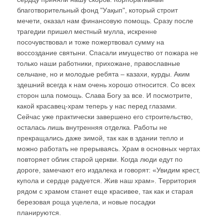
благотворительный фонд "Уақып", который строит
мечети, оказал нам финансовую помощь. Сразу после
трагедии пришел местный мулла, искренне
посочувствовал и тоже пожертвовал сумму на
воссоздание святыни. Спасали имущество от пожара не
только наши работники, прихожане, православные
сельчане, но и молодые ребята – казахи, курды. Аким
здешний всегда к нам очень хорошо относится. Со всех
сторон шла помощь. Слава Богу за все. И посмотрите,
какой красавец-храм теперь у нас перед глазами.
Сейчас уже практически завершено его строительство,
осталась лишь внутренняя отделка. Работы не
прекращались даже зимой, так как в здании тепло и
можно работать не прерываясь. Храм в основных чертах
повторяет облик старой церкви. Когда люди едут по
дороге, замечают его издалека и говорят: «Увидим крест,
купола и сердце радуется. Жив наш храм». Территория
рядом с храмом станет еще красивее, так как и старая
березовая роща уцелела, и новые посадки
планируются.