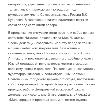
интерьеров, украшенных росписями, выполненными
талантливыми палехскими изографами под
руководством члена Союза художников России В.К.
Курилова. В завершение визита паломники возжгли
свечи перед святынями собора.
В продолжение экскурсии гости посетили собор во имя
святителя Николая, архиепископа Мир Ликийских.
Члены делегации совершили молитву перед честными
мощами небесного покровителя Казахстана –
священноисповедника Николая, митрополита Алма-
Атинского, и поклонились святыням старейшего храма
Южной столицы, в числе которых ковчеги с мощами
великомученика и целителя Пантелеимона, святителя и
чудотворца Николая, и великомученицы Варвары.
Благочинный городского церковного округа, настоятель
собора протоиерей Валерий Захаров рассказал о жизни
прихода, работе Центральной воскресной школы,
деятельности социально-благотворительной службы
«Милосердие» и проектах паломнического отдела.