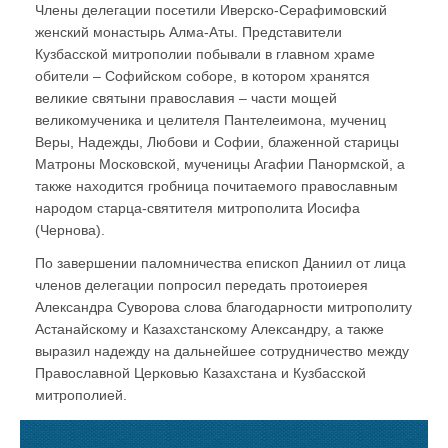
Члены делегации посетили Иверско-Серафимовский
женский монастырь Алма-Аты. Представители
Кузбасской митрополии побывали в главном храме
обители – Софийском соборе, в котором хранятся
великие святыни православия – части мощей
великомученика и целителя Пантелеимона, мучениц
Веры, Надежды, Любови и Софии, блаженной старицы
Матроны Московской, мученицы Агафии Панормской, а
также находится гробница почитаемого православным
народом старца-святителя митрополита Иосифа
(Чернова).
По завершении паломничества епископ Даниил от лица
членов делегации попросил передать протоиерея
Александра Суворова слова благодарности митрополиту
Астанайскому и Казахстанскому Александру, а также
выразил надежду на дальнейшее сотрудничество между
Православной Церковью Казахстана и Кузбасской
митрополией.