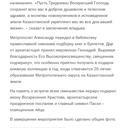
начинаниях. «Пусть Тридневно Воскресший Господь
сохранит всех вас в добром душевном и телесном
здравии, а молитвы новомучеников и исповедников
земли Казахстанской укрепляют вас во все дни вашей
жизни», – сказал в заключение владыка.
Митрополит Александр передал в библиотеку
православной гимназии подборку книг и буклетов. Дар
от архипастыря принял иеромонах Геннадий. Выражая
благодарность Его Высокопреосвященству, священник
подчеркнул, что особенно приятно получить в подарок
книжную коллекцию в год, когда отмечается 20-летие
образования Митрополичьего округа на Казахстанской
земле.
На память о встрече всем гимназистам иерарх подарил
икону Воскресения Христова, архипастырское
праздничное послание и главный символ Пасхи –
освященные яйца.
В завершение мероприятия было сделано общее фото.