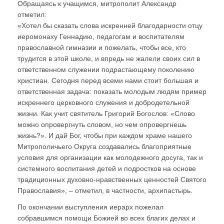
Обращаясь к учащимся, митрополит Александр
отметил:
«Хотел бы сказать слова искренней благодарности отцу
иеромонаху Геннадию, педагогам и воспитателям
православной гимназии и пожелать, чтобы все, кто
трудится в этой школе, и впредь не жалели своих сил в
ответственном служении подрастающему поколению
христиан. Сегодня перед всеми нами стоит большая и
ответственная задача: показать молодым людям пример
искреннего церковного служения и добродетельной
жизни. Как учит святитель Григорий Богослов: «Слово
можно опровергнуть словом, но чем опровергнешь
жизнь?». И дай Бог, чтобы при каждом храме нашего
Митрополичьего Округа создавались благоприятные
условия для организации как молодежного досуга, так и
системного воспитания детей и подростков на основе
традиционных духовно-нравственных ценностей Святого
Православия», – отметил, в частности, архипастырь.
По окончании выступления иерарх пожелал
собравшимся помощи Божией во всех благих делах и