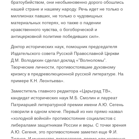
братоубийством, они необыкновенно дорого обошлись
нашей стране и нашему народу. Речь идет не только о
миллионах павших, не только о чудовищных
материальных потерях, но также о падении
нравственного чувства, о богоборческой и
антицерковной политике победивших сил».
Доктор исторических наук, помощник председателя
Издательского совета Русской Православной Церкви
Д.М. Володихин сделал доклад «”Волноломы”.
Творческие личности, противостоявшие духовному
кризису в предреволюционной русской литературе. На
примере К.Н. Леонтьева».
Заместитель главного редактора «Царьград ТВ»,
кандидат исторических наук М.Б. Смолин и лауреат
Патриаршей литературной премии имени А.Ю. Сегень
говорили в одном ключе. Первый из них прямо назвал
«холодной войной» противостояние социалистов с
либералами защитникам России и веры. С точки зрения
А.Ю. Сегеня, это противостояние заметил еще Ф.И.
Тютчев. И множество литераторов, прямо или косвенно