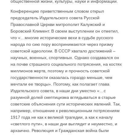
общественной жизни, культуры, науки и информации.
Конференцию приветственным словом открыл
председатель Издательского совета Русской
Православной Церкви митрополит Калужский и
Боровский Климент. В своем выступлении он отметил,
что «…многие исторические вехи в судьбе русского
народа по сию пору воспринимаются через призму
советской идеологии. В СССР хватало достижений –
научных, военных, спортивных. Однако создавался он
на почве страшного социального потрясения, на костях
миллионов жертв, поэтому и прочность советской
государственности оказалась гораздо меньше, чем
мечтали ее творцы». Поэтому, как полагает глава
Издательского совета, в наши дни уместно «…с
разумной долей скептицизма вглядываться в старые
советские объяснения сути исторических явлений. Так,
например, отношение к революционным потрясениям
1917 года не как к великой трагедии, а как к началу
«светлого пути», в наши дни выглядит и неуместно, и
архаично. Революция и Гражданская война были