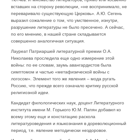
вставших на сторону революции, «не воспринимало, не
переваривало существующую Церковь». А.Ю. Сегень
выразил сожаление о том, что умственное, изнутри,
разрушение литературы не было пресечено. А сейчас,
по его мнению, в нашей стране складывается
совершенно аналогичная ситуация.
Лауреат Патриаршей литературной премии О.А.
Николаева проследила еще одно измерение этой
войны: по ее словам, заумь авангардистов была
симптомом и частью «метафизической войны с
логосом». Элемент того же явления – мода ругать
Россию, что прежде всего означало критику русской
религиозной идеи.
Кандидат филологических наук, доцент Литературного
института имени М. Горького Ю.М. Папян добавил ко
всему этому еще и констатацию раскола
литературоведения и языкознания в дореволюционный
период, т.е. явление методически нездоровое.