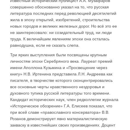
Известный исторический публицист А.А. Музафаров
совершенно обоснованно указал на то, что русская
литература последних перед революцией десятилетий
жила в эпоху открытий, изобретений, строительства
новых городов и великих железных дорог. Но всё это ее
не заинтересовало: ни созидательный труд, ни люди
труда. К величайшим явлениям эпохи она осталась
равнодушна, если не сказать слепа.
Три ярких выступления были посвящены крупным
личностям эпохи Серебряного века. Лауреат премий
имени Аполлона Кузьмина и «Просвещение через
книгу» Н.В. Иртенина представила Л.Н. Андреева как
писателя, в творчестве которого сконцентрировались
все основные черты нравственного нездоровья и
духовного тупика русской литературы того времени.
Кандидат исторических наук, член редколлегии журнала
«Историческое обозрение» Г.А. Елисеев показал, что
при всей славе «православного консерватора» В.В.
Розанов демонстрирует явно материалистическую
закваску в известнейших своих произведениях. Доцент