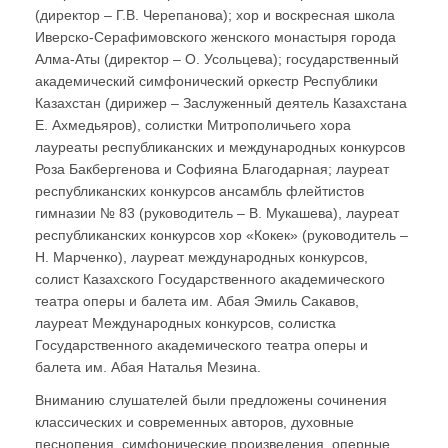
(директор – Г.В. Черепанова); хор и воскресная школа
Иверско-Серафимовского женского монастыря города
Алма-Аты (директор – О. Усольцева); государственный
академический симфонический оркестр Республики
Казахстан (дирижер – Заслуженный деятель Казахстана
Е. Ахмедьяров), солистки Митрополичьего хора
лауреаты республиканских и международных конкурсов
Роза Бакбергенова и Софияна Благодарная; лауреат
республиканских конкурсов ансамбль флейтистов
гимназии № 83 (руководитель – В. Мукашева), лауреат
республиканских конкурсов хор «Кокек» (руководитель –
Н. Марченко), лауреат международных конкурсов,
солист Казахского Государственного академического
театра оперы и балета им. Абая Эмиль Сакавов,
лауреат Международных конкурсов, солистка
Государственного академического театра оперы и
балета им. Абая Наталья Мезина.
Вниманию слушателей были предложены сочинения
классических и современных авторов, духовные
песнопения, симфонические произведения, оперные