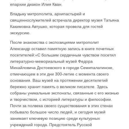
епархии диакон Илия Кван.
Владыку митрополита, архипастырей и
священнослужителей встречала ди⁠ректор музея Татьяна
Какимовна Автушко, которая провела для гостей
экскурсию.
После знакомства с экспозициями митрополит
Александр оставил памятную запись в книге почетных
посетителей:«С большим сердечным чувством посетил
литературно-мемориальный музей Федора
Михайловича Достоевского в городе Семипалатинске,
отмечающем в эти дни 300-летие с момента своего
основания. Ваш музей на протяжении десятилетий
бережно хранит память о великом писателе. Здесь
собраны уникальные экспонаты, связанные с его жизнью
и творчеством, с историей литературы и философии.
Почти за полвека своего существования в этих стенах
побывало большое число людей, и сегодня музей
занимает ключевую позицию среди культурных
учреждений города. Предстоятель Русской