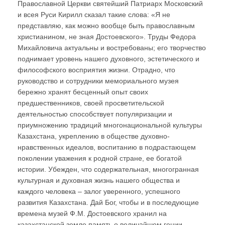
Православной Церкви святейший Патриарх Московский
и всея Руси Кирилл сказал такие слова: «Я не
представляю, как можно вообще быть православным
христианином, не зная Достоевского». Труды Федора
Михайловича актуальны и востребованы; его творчество
поднимает уровень нашего духовного, эстетического и
философского восприятия жизни. Отрадно, что
руководство и сотрудники мемориального музея
бережно хранят бесценный опыт своих
предшественников, своей просветительской
деятельностью способствует популяризации и
приумножению традиций многонациональной культуры
Казахстана, укреплению в обществе духовно-
нравственных идеалов, воспитанию в подрастающем
поколении уважения к родной стране, ее богатой
истории. Убежден, что содержательная, многогранная
культурная и духовная жизнь нашего общества и
каждого человека – залог уверенного, успешного
развития Казахстана. Дай Бог, чтобы и в последующие
времена музей Ф.М. Достоевского хранил на
казахстанской земле память о величайшем гении