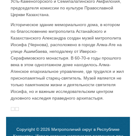
Усть-Каменогорского и Семипалатинского Амфилохия,
председателя комиссии по культуре Православной
Церкви Казахстана.
Историческое здание мемориального дома, в котором
по благословению митрополита Астанайского и
Казахстанского Александра создан музей митрополита
Иосифа (Чернова), расположено в городе Алма-Ате на
улице Ашимбаева, неподалеку от Иверско-
Серафимовского монастыря. В 60-70-е годы прошлого
века в этом одноэтажном доме находилось Алма-
Атинское епархиальное управление, где трудился и жил
приснопамятный старец-святитель. Музей является не
только памятником жизни и деятельности святителя
Иосифа, но и важным исследовательским центром
духовного наследия праведного архипастыря.
Copyright © 2026 Митрополичий округ в Республике
Казахстан. Использование материалов разрешено при