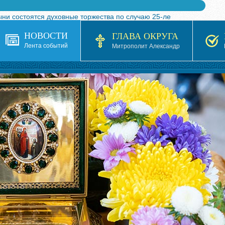
ыни состоятся духовные торжества по случаю 25-ле
 турнира по волейболу, посвященного 25-летию обр
НОВОСТИ
ГЛАВА ОКРУГА
я в Казахстане»
Лента событий
Митрополит Александр
кой епархией Русской Православной Церкви в 1927–19
 документов на 2026-2027 учебный год