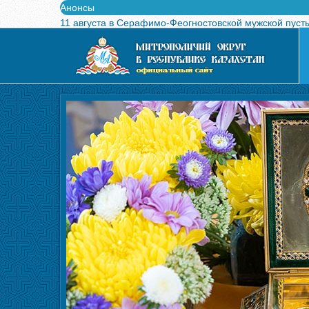
Анонсы
11 августа в Серафимо-Феогностовской мужской пуст
Выпущен в свет буклет о проведении Международного
Вышел в свет новый номер журнала «Свет Православи
Вышла в свет монография «Управляющие Алма-Атинс
Алма-Атинская духовная семинария объявляет прием