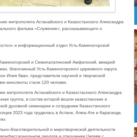
ению митрополита Астанайского и Казахстанского Александра
тального фильма «Служение», рассказывающего о
остол» и информационный отдел Усть-Каменогорской
ь-Каменогорский и Семипалатинский Амфилохий, викарий
ан, благочинный Усть-Каменогорского церковного округа
он Илия Кван, представители научной и творческой
ми киноленты стали 120 человек.
ию митрополита Астанайского и Казахстаснкого Александра
ая группа, в состав которой вошли казахстанские и
ой духовной семинарии и сотрудники Казахстанского
сяцев 2023 года трудилась в Астане, Алма-Ате и Караганде,
тях.
ально-благотворительной и миротворческой деятельности
ежконфессиональном диалоге и отношении Церкви с