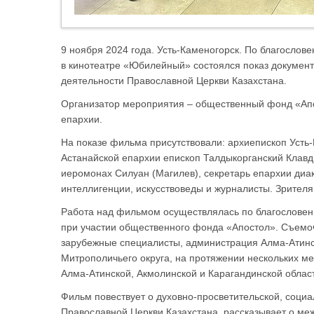
9 ноября 2024 года. Усть-Каменогорск. По благослов
в кинотеатре «Юбилейный» состоялся показ докумен
деятельности Православной Церкви Казахстана.
Организатор мероприятия – общественный фонд «Ап
епархии.
На показе фильма присутствовали: архиепископ Уст
Астанайской епархии епископ Талдыкорганский Клавди
иеромонах Силуан (Магилев), секретарь епархии диак
интеллигенции, искусствоведы и журналисты. Зрителя
Работа над фильмом осуществлялась по благословен
при участии общественного фонда «Апостол». Съемочн
зарубежные специалисты, администрация Алма-Атинск
Митрополичьего округа, на протяжении нескольких ме
Алма-Атинской, Акмолинской и Карагандинской облас
Фильм повествует о духовно-просветительской, соци
Православной Церкви Казахстана, рассказывает о м