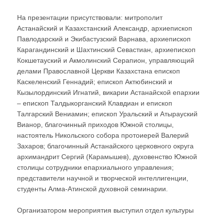
На презентации присутствовали: митрополит
Астанайский и Казахстанский Александр, архиепископ
Павлодарский и Экибастузский Варнава, архиепископ
Карагандинский и Шахтинский Севастиан, архиепископ
Кокшетауский и Акмолинский Серапион, управляющий
делами Православной Церкви Казахстана епископ
Каскеленский Геннадий; епископ Актюбинский и
Кызылординский Игнатий, викарии Астанайской епархии
– епископ Талдыкорганский Клавдиан и епископ
Талгарский Вениамин; епископ Уральский и Атырауский
Вианор, благочинный приходов Южной столицы,
настоятель Никольского собора протоиерей Валерий
Захаров; благочинный Астанайского церковного округа
архимандрит Сергий (Карамышев), духовенство Южной
столицы сотрудники епархиального управления;
представители научной и творческой интеллигенции,
студенты Алма-Атинской духовной семинарии.
Организатором мероприятия выступил отдел культуры