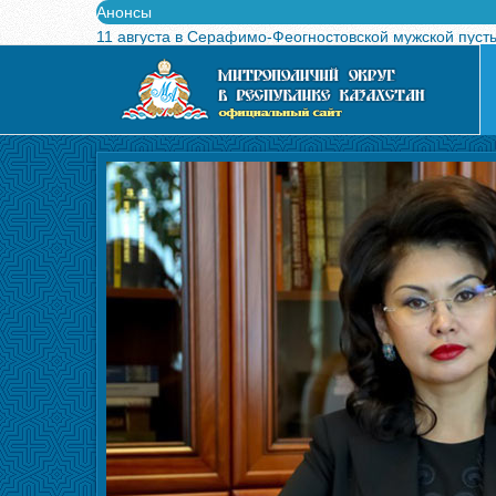
Анонсы
11 августа в Серафимо-Феогностовской мужской пуст
Выпущен в свет буклет о проведении Международного
Вышел в свет новый номер журнала «Свет Православи
Вышла в свет монография «Управляющие Алма-Атинс
Алма-Атинская духовная семинария объявляет прием