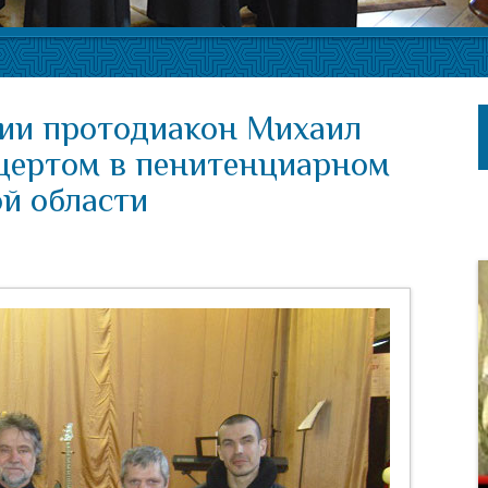
сии протодиакон Михаил
цертом в пенитенциарном
й области