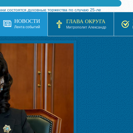
ыни состоятся духовные торжества по случаю 25-ле
 турнира по волейболу, посвященного 25-летию обр
НОВОСТИ
ГЛАВА ОКРУГА
я в Казахстане»
Лента событий
Митрополит Александр
кой епархией Русской Православной Церкви в 1927–19
 документов на 2026-2027 учебный год