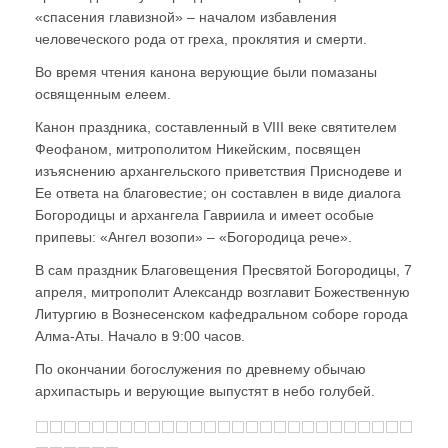
«спасения главизной» – началом избавления
человеческого рода от греха, проклятия и смерти.
Во время чтения канона верующие были помазаны
освященным елеем.
Канон праздника, составленный в VIII веке святителем
Феофаном, митрополитом Никейским, посвящен
изъяснению архангельского приветствия Приснодеве и
Ее ответа на благовестие; он составлен в виде диалога
Богородицы и архангела Гавриила и имеет особые
припевы: «Ангел возопи» – «Богородица рече».
В сам праздник Благовещения Пресвятой Богородицы, 7
апреля, митрополит Александр возглавит Божественную
Литургию в Вознесенском кафедральном соборе города
Алма-Аты. Начало в 9:00 часов.
По окончании богослужения по древнему обычаю
архипастырь и верующие выпустят в небо голубей.