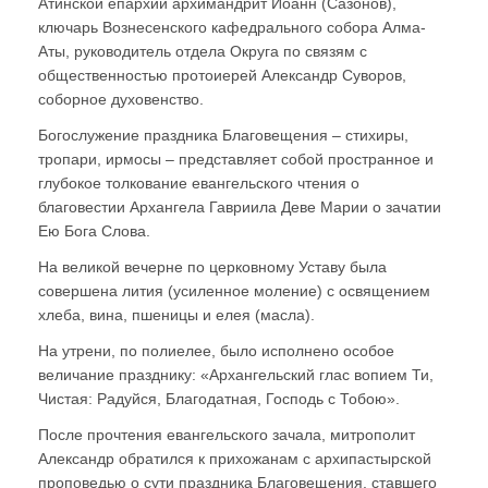
Атинской епархии архимандрит Иоанн (Сазонов),
ключарь Вознесенского кафедрального собора Алма-
Аты, руководитель отдела Округа по связям с
общественностью протоиерей Александр Суворов,
соборное духовенство.
Богослужение праздника Благовещения – стихиры,
тропари, ирмосы – представляет собой пространное и
глубокое толкование евангельского чтения о
благовестии Архангела Гавриила Деве Марии о зачатии
Ею Бога Слова.
На великой вечерне по церковному Уставу была
совершена лития (усиленное моление) с освящением
хлеба, вина, пшеницы и елея (масла).
На утрени, по полиелее, было исполнено особое
величание празднику: «Архангельский глас вопием Ти,
Чистая: Радуйся, Благодатная, Господь с Тобою».
После прочтения евангельского зачала, митрополит
Александр обратился к прихожанам с архипастырской
проповедью о сути праздника Благовещения, ставшего