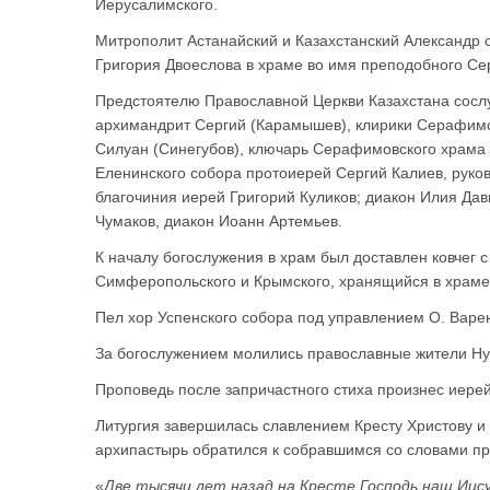
Иерусалимского.
Митрополит Астанайский и Казахстанский Александр
Григория Двоеслова в храме во имя преподобного С
Предстоятелю Православной Церкви Казахстана сослу
архимандрит Сергий (Карамышев), клирики Серафимо
Силуан (Синегубов), ключарь Серафимовского храма 
Еленинского собора протоиерей Сергий Калиев, руко
благочиния иерей Григорий Куликов; диакон Илия Да
Чумаков, диакон Иоанн Артемьев.
К началу богослужения в храм был доставлен ковчег 
Симферопольского и Крымского, хранящийся в храме
Пел хор Успенского собора под управлением О. Варе
За богослужением молились православные жители Ну
Проповедь после запричастного стиха произнес иерей
Литургия завершилась славлением Кресту Христову и
архипастырь обратился к собравшимся со словами п
«
Две тысячи лет назад на Кресте Господь наш Иис