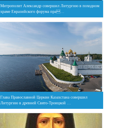
Митрополит Александр совершил Литургию в походном
храме Евразийского форума пра…
Глава Православной Церкви Казахстана совершил
Литургию в древней Свято-Троицкой …