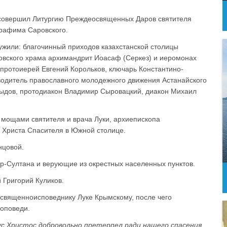
 совершил Литургию Преждеосвященных Даров святителя
ерафима Саровского.
жили: благочинный приходов казахстанской столицы
вского храма архимандрит Иоасаф (Серкез) и иеромонах
протоиерей Евгений Корольков, ключарь Константино-
водитель православного молодежного движения Астанайского
выдов, протодиакон Владимир Сыровацкий, диакон Михаил
с мощами святителя и врача Луки, архиепископа
 Христа Спасителя в Южной столице.
нцовой.
р-Султана и верующие из окрестных населенных пунктов.
 Григорий Куликов.
 священноисповеднику Луке Крымскому, после чего
роповеди.
ус Христос добровольно претерпел ради нашего спасения