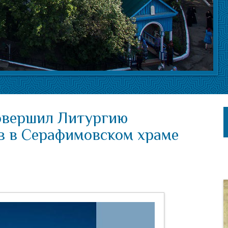
овершил Литургию
 в Серафимовском храме