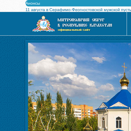
Анонсы
11 августа в Серафимо-Феогностовской мужской пуст
Выпущен в свет буклет о проведении Международного
Вышел в свет новый номер журнала «Свет Православи
Вышла в свет монография «Управляющие Алма-Атинс
Алма-Атинская духовная семинария объявляет прием