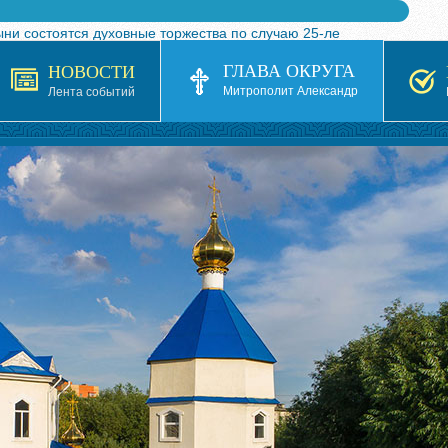
ыни состоятся духовные торжества по случаю 25-ле
 турнира по волейболу, посвященного 25-летию обр
ГЛАВА ОКРУГА
НОВОСТИ
я в Казахстане»
Митрополит Александр
Лента событий
кой епархией Русской Православной Церкви в 1927–19
 документов на 2026-2027 учебный год