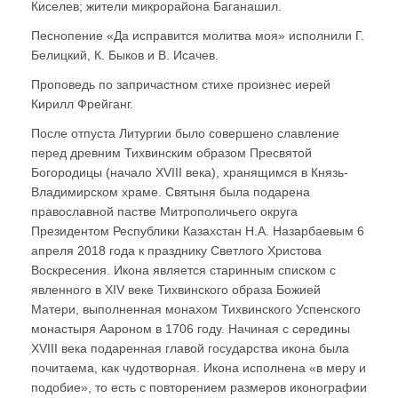
Киселев; жители микрорайона Баганашил.
Песнопение «Да исправится молитва моя» исполнили Г.
Белицкий, К. Быков и В. Исачев.
Проповедь по запричастном стихе произнес иерей
Кирилл Фрейганг.
После отпуста Литургии было совершено славление
перед древним Тихвинским образом Пресвятой
Богородицы (начало XVIII века), хранящимся в Князь-
Владимирском храме. Святыня была подарена
православной пастве Митрополичьего округа
Президентом Республики Казахстан Н.А. Назарбаевым 6
апреля 2018 года к празднику Светлого Христова
Воскресения. Икона является старинным списком с
явленного в XIV веке Тихвинского образа Божией
Матери, выполненная монахом Тихвинского Успенского
монастыря Аароном в 1706 году. Начиная с середины
XVIII века подаренная главой государства икона была
почитаема, как чудотворная. Икона исполнена «в меру и
подобие», то есть с повторением размеров иконографии