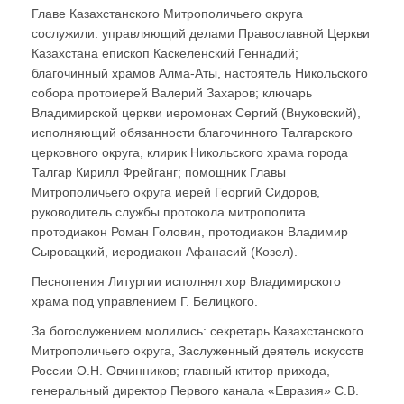
Главе Казахстанского Митрополичьего округа
сослужили: управляющий делами Православной Церкви
Казахстана епископ Каскеленский Геннадий;
благочинный храмов Алма-Аты, настоятель Никольского
собора протоиерей Валерий Захаров; ключарь
Владимирской церкви иеромонах Сергий (Внуковский),
исполняющий обязанности благочинного Талгарского
церковного округа, клирик Никольского храма города
Талгар Кирилл Фрейганг; помощник Главы
Митрополичьего округа иерей Георгий Сидоров,
руководитель службы протокола митрополита
протодиакон Роман Головин, протодиакон Владимир
Сыровацкий, иеродиакон Афанасий (Козел).
Песнопения Литургии исполнял хор Владимирского
храма под управлением Г. Белицкого.
За богослужением молились: секретарь Казахстанского
Митрополичьего округа, Заслуженный деятель искусств
России О.Н. Овчинников; главный ктитор прихода,
генеральный директор Первого канала «Евразия» С.В.