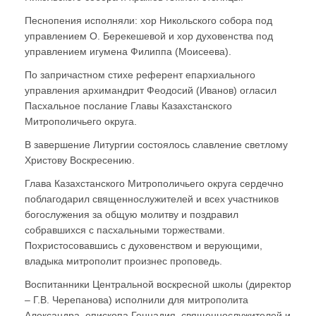
Песнопения исполняли: хор Никольского собора под
управлением О. Берекешевой и хор духовенства под
управлением игумена Филиппа (Моисеева).
По запричастном стихе референт епархиального
управления архимандрит Феодосий (Иванов) огласил
Пасхальное послание Главы Казахстанского
Митрополичьего округа.
В завершение Литургии состоялось славление светлому
Христову Воскресению.
Глава Казахстанского Митрополичьего округа сердечно
поблагодарил священнослужителей и всех участников
богослужения за общую молитву и поздравил
собравшихся с пасхальными торжествами.
Похристосовавшись с духовенством и верующими,
владыка митрополит произнес проповедь.
Воспитанники Центральной воскресной школы (директор
– Г.В. Черепанова) исполнили для митрополита
Александра, епископа Геннадия, священнослужителей и