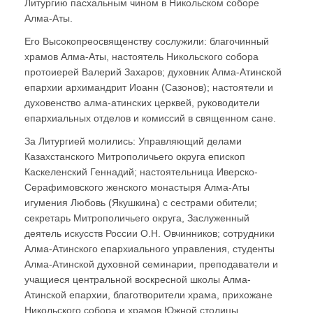
Литургию пасхальным чином в Никольском соборе
Алма-Аты.
Его Высокопреосвященству сослужили: благочинный
храмов Алма-Аты, настоятель Никольского собора
протоиерей Валерий Захаров; духовник Алма-Атинской
епархии архимандрит Иоанн (Сазонов); настоятели и
духовенство алма-атинских церквей, руководители
епархиальных отделов и комиссий в священном сане.
За Литургией молились: Управляющий делами
Казахстанского Митрополичьего округа епископ
Каскеленский Геннадий; настоятельница Иверско-
Серафимовского женского монастыря Алма-Аты
игумения Любовь (Якушкина) с сестрами обители;
секретарь Митрополичьего округа, Заслуженный
деятель искусств России О.Н. Овчинников; сотрудники
Алма-Атинского епархиального управления, студенты
Алма-Атинской духовной семинарии, преподаватели и
учащиеся центральной воскресной школы Алма-
Атинской епархии, благотворители храма, прихожане
Никольского собора и храмов Южной столицы.