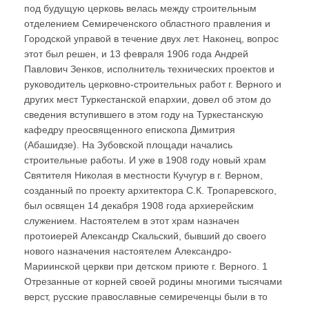
под будущую церковь велась между строительным
отделением Семиреченского областного правления и
Городской управой в течение двух лет. Наконец, вопрос
этот был решен, и 13 февраля 1906 года Андрей
Павлович Зенков, исполнитель технических проектов и
руководитель церковно-строительных работ г. Верного и
других мест Туркестанской епархии, довел об этом до
сведения вступившего в этом году на Туркестанскую
кафедру преосвященного епископа Димитрия
(Абашидзе). На Зубовской площади начались
строительные работы. И уже в 1908 году новый храм
Святителя Николая в местности Кучугур в г. Верном,
созданный по проекту архитектора С.К. Тропаревского,
был освящен 14 декабря 1908 года архиерейским
служением. Настоятелем в этот храм назначен
протоиерей Александр Скальский, бывший до своего
нового назначения настоятелем Александро-
Мариинской церкви при детском приюте г. Верного. 1
Отрезанные от корней своей родины многими тысячами
верст, русские православные семиреченцы были в то