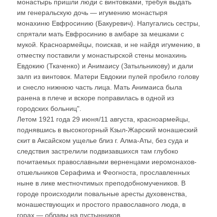
монастырь пришли люди с винтовками, требуя выдать
им генеральскую дочь — игумению монастыря
монахиню Евфросинию (Бакуревич). Напугались сестры,
спрятали мать Евфросинию в амбаре за мешками с
мукой. Красноармейцы, поискав, и не найдя игумению, в
отместку поставили у монастырской стены монахинь
Евдокию (Ткаченко) и Анимаису (Затыльникову) и дали
залп из винтовок. Матери Евдокии пулей пробило голову
и снесло нижнюю часть лица. Мать Анимаиса была
ранена в плече и вскоре поправилась в одной из
городских больниц".
Летом 1921 года 29 июня/11 августа, красноармейцы,
поднявшись в высокогорный Кзыл-Жарский монашеский
скит в Аксайском ущелье близ г. Алма-Аты, без суда и
следствия застрелили подвизавшихся там глубоко
почитаемых православными верненцами иеромонахов-
отшельников Серафима и Феогноста, прославленных
ныне в лике местночтимых преподобномучеников. В
городе происходили повальные аресты духовенства,
монашествующих и простого православного люда, в
горах — облавы на пустынников.