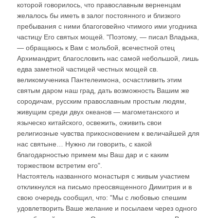
которой говорилось, что православным верненцам
желалось бы иметь в залог постоянного и близкого
пребывания с ними благоговейно чтимого ими угодника
частицу Его святых мощей. "Поэтому, — писал Владыка,
— обращаюсь к Вам с мольбой, всечестной отец
Архимандрит, благословить нас самой небольшой, лишь
едва заметной частицей честных мощей св.
великомученика Пантелеимона, осчастливить этим
святым даром наш град, дать возможность Вашим же
сородичам, русским православным простым людям,
живущим среди двух океанов — магометанского и
языческо китайского, освежить, оживить свои
религиозные чувства прикосновением к величайшей для
нас святыне… Нужно ли говорить, с какой
благодарностью примем мы Ваш дар и с каким
торжеством встретим его".
Настоятель названного монастыря с живым участием
откликнулся на письмо преосвященного Димитрия и в
свою очередь сообщил, что: "Мы с любовью спешим
удовлетворить Ваше желание и посылаем через одного