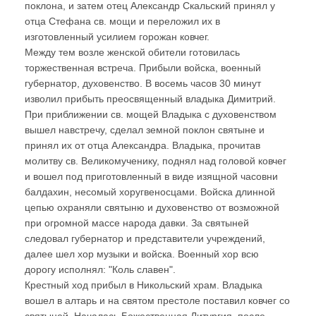
поклона, и затем отец Александр Скальский принял у
отца Стефана св. мощи и переложил их в
изготовленный усилием горожан ковчег.
Между тем возле женской обители готовилась
торжественная встреча. Прибыли войска, военный
губернатор, духовенство. В восемь часов 30 минут
изволил прибыть преосвященный владыка Димитрий.
При приближении св. мощей Владыка с духовенством
вышел навстречу, сделал земной поклон святыне и
принял их от отца Александра. Владыка, прочитав
молитву св. Великомученику, поднял над головой ковчег
и вошел под приготовленный в виде изящной часовни
балдахин, несомый хоругвеносцами. Войска длинной
цепью охраняли святыню и духовенство от возможной
при огромной массе народа давки. За святыней
следовал губернатор и представители учреждений,
далее шел хор музыки и войска. Военный хор всю
дорогу исполнял: "Коль славен".
Крестный ход прибыл в Никольский храм. Владыка
вошел в алтарь и на святом престоле поставил ковчег со
святыней. Началась Божественная Литургия, после