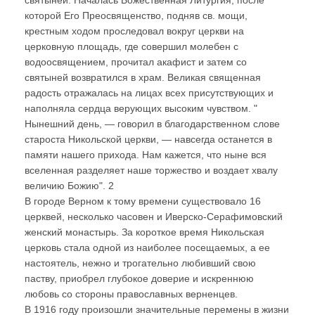
которой Его Преосвященство, подняв св. мощи,
крестным ходом проследовал вокруг церкви на
церковную площадь, где совершил молебен с
водоосвящением, прочитал акафист и затем со
святыней возвратился в храм. Великая священная
радость отражалась на лицах всех присутствующих и
наполняла сердца верующих высоким чувством. "
Нынешний день, — говорил в благодарственном слове
староста Никольской церкви, — навсегда останется в
памяти нашего прихода. Нам кажется, что ныне вся
вселенная разделяет наше торжество и воздает хвалу
величию Божию". 2
В городе Верном к тому времени существовало 16
церквей, несколько часовен и Иверско-Серафимовский
женский монастырь. За короткое время Никольская
церковь стала одной из наиболее посещаемых, а ее
настоятель, нежно и трогательно любивший свою
паству, приобрел глубокое доверие и искреннюю
любовь со стороны православных верненцев.
В 1916 году произошли значительные перемены в жизни