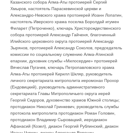
Казанского собора Алма-Аты протоиерей Сергий
Хмыров, настоятель Параскевинской церкви и
Александро-Невского храма протоиерей Иоанн Лопатин,
настоятель Иверского храма поселка Боролдай игумен
Филарет (Петроченко), ключарь Христорождественского
собора протоиерей Александр Гайченя, благочинный
Илийского церковного округа протоиерей Александр
Зырянов, протоиерей Александр Соколов, председатель
комиссии по социальному служению Алма-Атинской
епархии, духовник службы «Милосердие» протоиерей
Вячеслав Пугачев, ключарь Петропавловского храма
Алма-Аты протоиерей Кирилл Шкляр, руководитель
личного секретариата митрополита иеромонах Прохор
(Ендовицкий), руководитель административного
секретариата Главы Митрополичьего округа иерей
Георгий Сидоров, духовенство храмов Южной столицы;
протодиакон Николай Гринкевич, руководитель службы
протокола митрополита протодиакон Роман Головин,
протодиакон Владимир Сыровацкий, иеродиакон
Афанасий (Козел), диакон Георгий Рублинский, диакон
Иоанн Чуркин, диакон Александр Воронин.