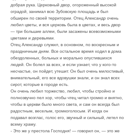
добрая рука. Церковный двор, огороженный высокой
оградой, занимал всю Зубовскую площадь и был
обширен по своей территории. Отец Александр очень
любил цветы, и вся церковь была в цветах, и весь двор
— три большие аллеи, были засажены всевозможными
цветами и деревьями.
Отец Александр служил, в основном, по воскресным и
праздничным дням. Все остальное время ходил в дома
обездоленных, больных и морально опустившихся
людей. Он болел за всех, и если узнает, что у кого-то
несчастье, он пойдет, утешит. Он был очень милостивый,
внимательный, его все вдовушки знали, и он знал всех
сирот, которые в городе есть.
Он очень любил торжество, любил, чтобы стройно и
полнозвучно пел хор, чтобы чтец читал громко и внятно,
чтобы в церкви было много света, и сам он всегда был
радостным, веселым, громкоголосым. И когда он
подавал возглас, голос его, звучный и сильный, летел по
всему храму.
- Это же у престола Господня! — говорил он, — это же