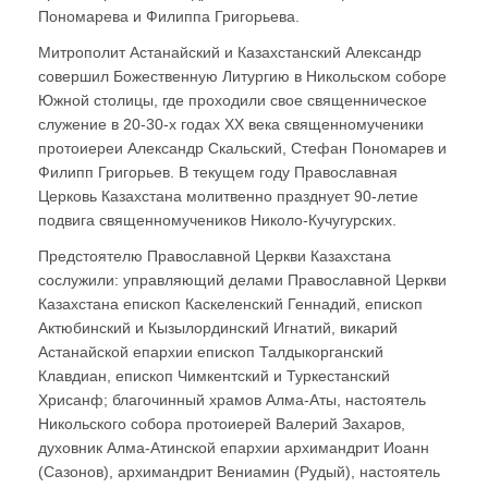
Пономарева и Филиппа Григорьева.
Митрополит Астанайский и Казахстанский Александр
совершил Божественную Литургию в Никольском соборе
Южной столицы, где проходили свое священническое
служение в 20-30-х годах ХХ века священномученики
протоиереи Александр Скальский, Стефан Пономарев и
Филипп Григорьев. В текущем году Православная
Церковь Казахстана молитвенно празднует 90-летие
подвига священномучеников Николо-Кучугурских.
Предстоятелю Православной Церкви Казахстана
сослужили: управляющий делами Православной Церкви
Казахстана епископ Каскеленский Геннадий, епископ
Актюбинский и Кызылординский Игнатий, викарий
Астанайской епархии епископ Талдыкорганский
Клавдиан, епископ Чимкентский и Туркестанский
Хрисанф; благочинный храмов Алма-Аты, настоятель
Никольского собора протоиерей Валерий Захаров,
духовник Алма-Атинской епархии архимандрит Иоанн
(Сазонов), архимандрит Вениамин (Рудый), настоятель