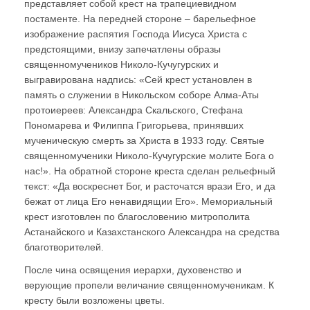
представляет собой крест на трапециевидном
постаменте. На передней стороне – барельефное
изображение распятия Господа Иисуса Христа с
предстоящими, внизу запечатлены образы
священномучеников Николо-Кучугурских и
выгравирована надпись: «Сей крест установлен в
память о служении в Никольском соборе Алма-Аты
протоиереев: Александра Скальского, Стефана
Пономарева и Филиппа Григорьева, принявших
мученическую смерть за Христа в 1933 году. Святые
священномученики Николо-Кучугурские молите Бога о
нас!». На обратной стороне креста сделан рельефный
текст: «Да воскреснет Бог, и расточатся врази Его, и да
бежат от лица Его ненавидящии Его». Мемориальный
крест изготовлен по благословению митрополита
Астанайского и Казахстанского Александра на средства
благотворителей.
После чина освящения иерархи, духовенство и
верующие пропели величание священномученикам. К
кресту были возложены цветы.