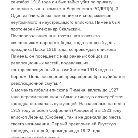
сентября 1918 года он был тайно убит по приказу
исполнительного комитета Верненского РСДРП(б). 3
Один из ближайших помощников и сподвижников
неутомимого и неустрашимого епископа Пимена был
протоиерей Александр Скальский.
Послереволюционные газеты называют его
священником-народолюбцем, когда в первый день
праздника Пасхи 1918 года, сопровождая епископа
Пимена, он посещает с ним раненых бойцов из
революционных частей, подавлявших
контрреволюционный казачий мятеж 1918 года в г.
Верном. Цель посещения прекращение братоубийств и
революционной смуты. 4
С момента гибели епископа Пимена, вплоть до 1927
года переименованная в Алма-атинскую архиерейская
кафедра оставалась пустующей. Назначенные на нее в
1919 году епископ Софроний (Арефьев) и в 1921 году
епископ Леонид (Скобеев), так и не доехали до места
своего назначения. Первый предпочел ей Якутскую
кафедру, а второй, промедлив до 1922 года, —
обновленческий раскол.