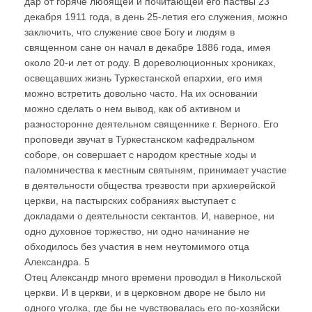
дар от горяче любящей и почитающей его паствы 23
декабря 1911 года, в день 25-летия его служения, можно
заключить, что служение свое Богу и людям в
священном сане он начал в декабре 1886 года, имея
около 20-и лет от роду. В дореволюционных хрониках,
освещавших жизнь Туркестанской епархии, его имя
можно встретить довольно часто. На их основании
можно сделать о нем вывод, как об активном и
разносторонне деятельном священнике г. Верного. Его
проповеди звучат в Туркестанском кафедральном
соборе, он совершает с народом крестные ходы и
паломничества к местным святыням, принимает участие
в деятельности общества трезвости при архиерейской
церкви, на пастырских собраниях выступает с
докладами о деятельности сектантов. И, наверное, ни
одно духовное торжество, ни одно начинание не
обходилось без участия в нем неутомимого отца
Александра. 5
Отец Александр много времени проводил в Никольской
церкви. И в церкви, и в церковном дворе не было ни
одного уголка, где бы не чувствовалась его по-хозяйски