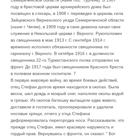
году в Крестовой церкви архиерейского дома был
посвящен в стихарь, в 1908 г. переведен в церковь села
Зайцевского Верненского уезда Семиреченской области
(ныне г. Чилик), в 1909 году в сане диакона начал свое
служение в Никольской церкви г. Верного. Рукоположен
во священника в мае 1913 г. С сентября 1914 г.
временно исполнял обязанности священника по
гарнизону г. Верного. В октябре 1916 г. в должности
священника 22-го Туркестанского полка отправлен на
фронт. До 1917 года был священником Красного Креста
в полевом военном госпитале. 7
В первую мировую войну, во время боевых действий,
отец Стефан долгое время находился в окопах. Была
весна, шел дождь и мокрый снег, наполняя окопы водой
и грязью. Из окопов батюшку вытащили едва живого,
доставили в госпиталь, прооперировали и удалили
носовые хрящи, отчего у отца Стефана
деформировалась перегородка носа. Рассказывали, что
прежде отец Стефан, имел красивую наружность и
гордый нрав. Вернувшись с фронта, он сказал: " Бог