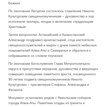
Божиих.
По окончании Литургии состоялось славление Николо-
Кучугурским священномученикам – духовенство и хор
исполнили тропарь, кондак и величание страдальцам
Христовым.
Затем митрополит Астанайский и Казахстанский
Александр поздравил архипастырей, отца настоятеля,
священнослужителей и мирян с днем памяти небесных
покровителей Алма-Аты и Семиречья и обратился к
собравшимся со словом поучения.
По окончании богослужения Глава Митрополичьего
округа в присутствии иерархов, духовенства и верующих
совершил освящение памятного креста, посвященного
90-летию подвига священномучеников Николо-
Кучугурских – пресвитеров Стефана, Александра и
Филиппа.
Монумент установлен рядом с Никольским собором
города Алма-Аты. Памятник создан из гранита и