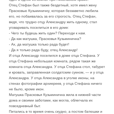
Отец Стефан был также бездетный, хотя имел жену
Прасковью Кузьминичну, которая беззаветно любила
его, но побаивалась за его строгость. Отец Стефан,
видя, что трудно отцу Александру жить одному, стал
уговаривать поселиться в его доме:
- Чего ты будешь жить один? Переходи к нам.
- Да как матушка, Прасковья Кузьминична?
- Ах, да матушка только рада будет!
- Да я только рада буду, отец Александр!
И отца Александр поселился в доме отца Стефана. У
отца Стефана небольшая комната, рядом такая же
комната отца Александра. У отца Стефана стол, табурет
и кровать, заправленная солдатским сукном, — и у отца
Александра. У отца Александра в уголке иконы, на
стенах фотографии архиереев, у отца Стефана ничего
не было, кроме икон.
Матушка Прасковья Кузьминична жила в нижней части
дома и своими заботами, как могла, облегчала их
повседневный быт.
Питались в то время очень скудно, а постом батюшки и