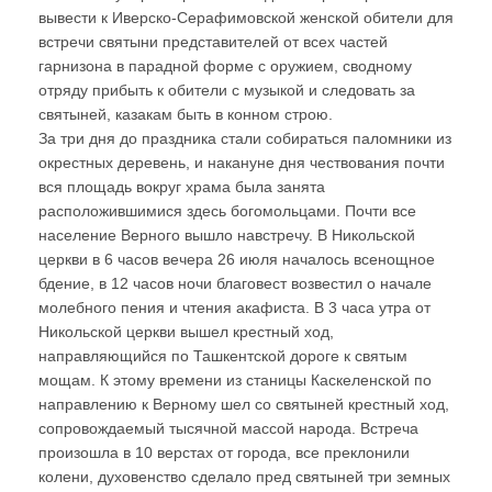
вывести к Иверско-Серафимовской женской обители для
встречи святыни представителей от всех частей
гарнизона в парадной форме с оружием, сводному
отряду прибыть к обители с музыкой и следовать за
святыней, казакам быть в конном строю.
За три дня до праздника стали собираться паломники из
окрестных деревень, и накануне дня чествования почти
вся площадь вокруг храма была занята
расположившимися здесь богомольцами. Почти все
население Верного вышло навстречу. В Никольской
церкви в 6 часов вечера 26 июля началось всенощное
бдение, в 12 часов ночи благовест возвестил о начале
молебного пения и чтения акафиста. В 3 часа утра от
Никольской церкви вышел крестный ход,
направляющийся по Ташкентской дороге к святым
мощам. К этому времени из станицы Каскеленской по
направлению к Верному шел со святыней крестный ход,
сопровождаемый тысячной массой народа. Встреча
произошла в 10 верстах от города, все преклонили
колени, духовенство сделало пред святыней три земных