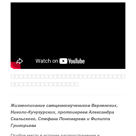
Жизнеописание священномучеников Верненских,
Николо-Кучугурских, протоиереев Александра
Скальского, Стефана Пономарева и Филиппа
Григорьева
Особое место в истории распространения и