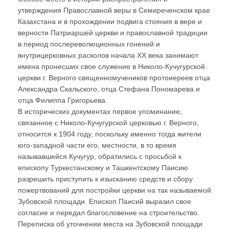
утверждения Православной веры в Семиреченском крае
Казахстана и в прохождении подвига стояния в вере и
верности Патриаршей церкви и православной традиции
в период послереволюционных гонений и
внутрицерковных расколов начала ХХ века занимают
имена пронесших свое служение в Николо-Кучугурской
церкви г. Верного священномучеников протоиереев отца
Александра Скальского, отца Стефана Пономарева и
отца Филиппа Григорьева.
В исторических документах первое упоминание,
связанное с Николо-Кучугурской церковью г. Верного,
относится к 1904 году, поскольку именно тогда жители
юго-западной части его, местности, в то время
называвшейся Кучугур, обратились с просьбой к
епископу Туркестанскому и Ташкентскому Паисию
разрешить приступить к изысканию средств и сбору
пожертвований для постройки церкви на так называемой
Зубовской площади. Епископ Паисий выразил свое
согласие и передал благословение на строительство.
Переписка об уточнении места на Зубовской площади