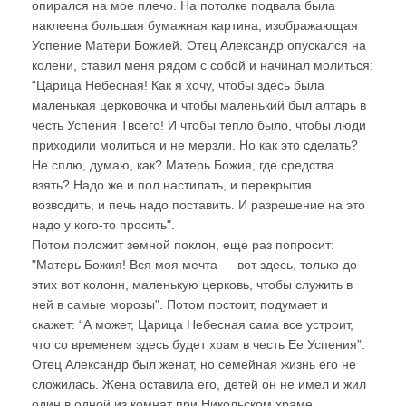
опирался на мое плечо. На потолке подвала была
наклеена большая бумажная картина, изображающая
Успение Матери Божией. Отец Александр опускался на
колени, ставил меня рядом с собой и начинал молиться:
“Царица Небесная! Как я хочу, чтобы здесь была
маленькая церковочка и чтобы маленький был алтарь в
честь Успения Твоего! И чтобы тепло было, чтобы люди
приходили молиться и не мерзли. Но как это сделать?
Не сплю, думаю, как? Матерь Божия, где средства
взять? Надо же и пол настилать, и перекрытия
возводить, и печь надо поставить. И разрешение на это
надо у кого-то просить".
Потом положит земной поклон, еще раз попросит:
"Матерь Божия! Вся моя мечта — вот здесь, только до
этих вот колонн, маленькую церковь, чтобы служить в
ней в самые морозы". Потом постоит, подумает и
скажет: “А может, Царица Небесная сама все устроит,
что со временем здесь будет храм в честь Ее Успения”.
Отец Александр был женат, но семейная жизнь его не
сложилась. Жена оставила его, детей он не имел и жил
один в одной из комнат при Никольском храме.