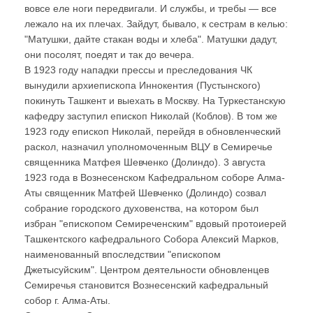
вовсе еле ноги передвигали. И службы, и требы — все
лежало на их плечах. Зайдут, бывало, к сестрам в келью:
"Матушки, дайте стакан воды и хлеба". Матушки дадут,
они посолят, поедят и так до вечера.
В 1923 году нападки прессы и преследования ЧК
вынудили архиепископа Иннокентия (Пустынского)
покинуть Ташкент и выехать в Москву. На Туркестанскую
кафедру заступил епископ Николай (Коблов). В том же
1923 году епископ Николай, перейдя в обновленческий
раскол, назначил уполномоченным ВЦУ в Семиречье
священника Матфея Шевченко (Долиндо). 3 августа
1923 года в Вознесенском Кафедральном соборе Алма-
Аты священник Матфей Шевченко (Долиндо) созвал
собрание городского духовенства, на котором был
избран "епископом Семиреченским" вдовый протоиерей
Ташкентского кафедрального Собора Алексий Марков,
наименованный впоследствии "епископом
Джетысуйским". Центром деятельности обновленцев
Семиречья становится Вознесенский кафедральный
собор г. Алма-Аты.