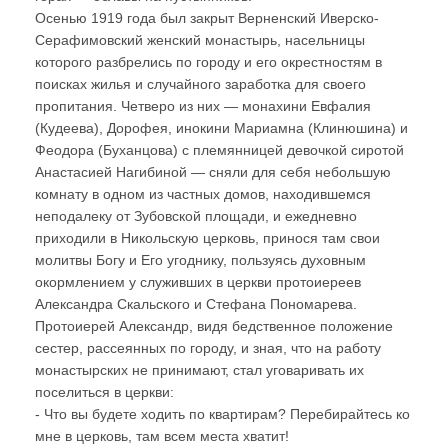
Осенью 1919 года был закрыт Верненский Иверско-
Серафимовский женский монастырь, насельницы
которого разбрелись по городу и его окрестностям в
поисках жилья и случайного заработка для своего
пропитания. Четверо из них — монахини Евфалия
(Кудеева), Дорофея, инокини Мариамна (Клинюшина) и
Феодора (Буханцова) с племянницей девочкой сиротой
Анастасией Нагибиной — сняли для себя небольшую
комнату в одном из частных домов, находившемся
неподалеку от Зубовской площади, и ежедневно
приходили в Никольскую церковь, принося там свои
молитвы Богу и Его угоднику, пользуясь духовным
окормлением у служивших в церкви протоиереев
Александра Скальского и Стефана Пономарева.
Протоиерей Александр, видя бедственное положение
сестер, рассеянных по городу, и зная, что на работу
монастырских не принимают, стал уговаривать их
поселиться в церкви:
- Что вы будете ходить по квартирам? Перебирайтесь ко
мне в церковь, там всем места хватит!