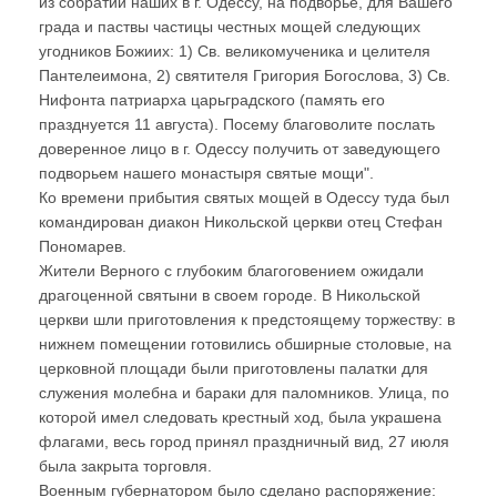
из собратий наших в г. Одессу, на подворье, для Вашего
града и паствы частицы честных мощей следующих
угодников Божиих: 1) Св. великомученика и целителя
Пантелеимона, 2) святителя Григория Богослова, 3) Св.
Нифонта патриарха царьградского (память его
празднуется 11 августа). Посему благоволите послать
доверенное лицо в г. Одессу получить от заведующего
подворьем нашего монастыря святые мощи".
Ко времени прибытия святых мощей в Одессу туда был
командирован диакон Никольской церкви отец Стефан
Пономарев.
Жители Верного с глубоким благоговением ожидали
драгоценной святыни в своем городе. В Никольской
церкви шли приготовления к предстоящему торжеству: в
нижнем помещении готовились обширные столовые, на
церковной площади были приготовлены палатки для
служения молебна и бараки для паломников. Улица, по
которой имел следовать крестный ход, была украшена
флагами, весь город принял праздничный вид, 27 июля
была закрыта торговля.
Военным губернатором было сделано распоряжение: