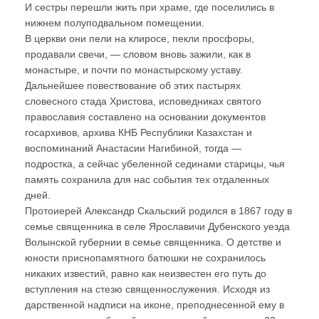
И сестры перешли жить при храме, где поселились в
нижнем полуподвальном помещении.
В церкви они пели на клиросе, пекли просфоры,
продавали свечи, — словом вновь зажили, как в
монастыре, и почти по монастырскому уставу.
Дальнейшее повествование об этих пастырях
словесного стада Христова, исповедниках святого
православия составлено на основании документов
госархивов, архива КНБ Республики Казахстан и
воспоминаний Анастасии Нагибиной, тогда —
подростка, а сейчас убеленной сединами старицы, чья
память сохранила для нас события тех отдаленных
дней.
Протоиерей Александр Скальский родился в 1867 году в
семье священника в селе Ярославичи Дубенского уезда
Волынской губернии в семье священника. О детстве и
юности приснопамятного батюшки не сохранилось
никаких известий, равно как неизвестен его путь до
вступления на стезю священнослужения. Исходя из
дарственной надписи на иконе, преподнесенной ему в