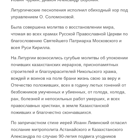
Литургические песнопения исполнил обиходный хор под
управлением О. Соломоновой.
Была совершена молитва о восстановлении мира,
чтомая во всех храмах Русской Православной Церкви по
благословению Святейшего Патриарха Московского и
всея Руси Кирилла.
На Литургии возносились сугубые молитвы об упокоении
почивших казахстанских иерархов, приснопамятных
строителей и благоукрасителей Никольского храма,
вождей и воинов на поле брани жизнь свою за веру и
Отечество положивших, всех в годину лютых гонений от
безбожников умученных и убиенных, от голода, холода,
ран, болезней и непосильных работ умерших, и всех
православных христиан, в земле Казахстанской
поживших и благочестно скончавшихся.
По запричастном стихе иерей Иоанн Ливинский огласил
послание митрополита Астанайского и Казахстанского
Александра по случаю 90-летия подвига угодников