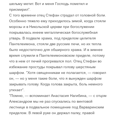
шельму метит. Вот и меня Господь пометил и
присмирил".
С того времени отец Стефан страдал от головной боли.
Особенно тяжело ему приходилось зимой, когда стояли
морозы и в Никольской церкви при богослужении
покрывалась инеем металлическая богослужебная
утварь. В подвале храма, под приделом целителя
Пантелеимона, стояли две русские печи, но их тепла
было недостаточно для обширного храма. И в зимнее
время служили в Пантелеимоновском приделе, потому
что в нем от печей прогревался пол. Отец Стефан во
избежание простуды покрывал голову шерстяным
шарфом. "Хотя священникам не полагается, — говорил
он, — но у меня такие боли, что я вынужден шарфом
закрывать голову. Когда голова закрыта, боль немного
утихает".
"Помню, — вспоминает Анастасия Нагибина, — с отцом
Александром мы не раз спускались по винтовой
лестнице в подвальное помещение под Варваринским
приделом. В левой руке он держал палку, правой