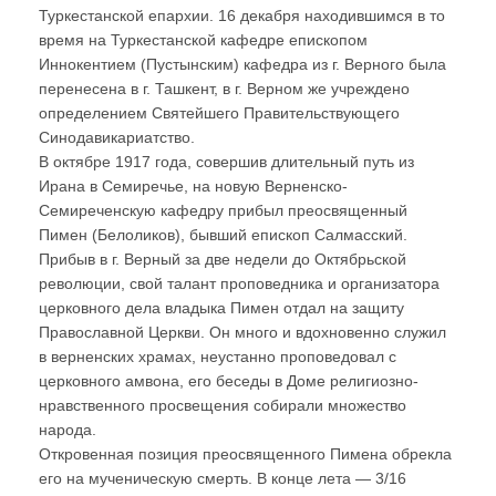
Туркестанской епархии. 16 декабря находившимся в то
время на Туркестанской кафедре епископом
Иннокентием (Пустынским) кафедра из г. Верного была
перенесена в г. Ташкент, в г. Верном же учреждено
определением Святейшего Правительствующего
Синодавикариатство.
В октябре 1917 года, совершив длительный путь из
Ирана в Семиречье, на новую Верненско-
Семиреченскую кафедру прибыл преосвященный
Пимен (Белоликов), бывший епископ Салмаcский.
Прибыв в г. Верный за две недели до Октябрьской
революции, свой талант проповедника и организатора
церковного дела владыка Пимен отдал на защиту
Православной Церкви. Он много и вдохновенно служил
в верненских храмах, неустанно проповедовал с
церковного амвона, его беседы в Доме религиозно-
нравственного просвещения собирали множество
народа.
Откровенная позиция преосвященного Пимена обрекла
его на мученическую смерть. В конце лета — 3/16