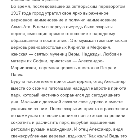
Во время, последовавшее за октябрьским переворотом
1917 года город утратил свое ярко выраженное
церковное наименование и получил наименование
Алма-Ата. В нем в первую очередь были закрыты
церкви, имеющие прямое отношение к народному
образованию и воспитанию. Это мужская гимназическая
церковь равноапостольных Кирилла и Мефодия,
женская — святых мучениц Веры, Надежды, Любови и
матери их Софии, приютская — Александро-
Мариинская, тюремная церковь апостолов Петра и
Павла.
Будучи настоятелем приютской церкви, отец Александр
вместе со своими питомцами насадил напротив приюта
парк, который частично сохранился до сегодняшнего
дня. Мальчик с девочкой сажали свое дерево и вместе
ухаживали за ним. После закрытия приюта и расселения
по коммунам его воспитанников новые хозяева решили
сократить и расчистить парк, вырубая взращенные
детскими руками насаждения. И отец Александр, видя
свежесрубленные деревья, вздыхал: “Как жаль! Ведь это