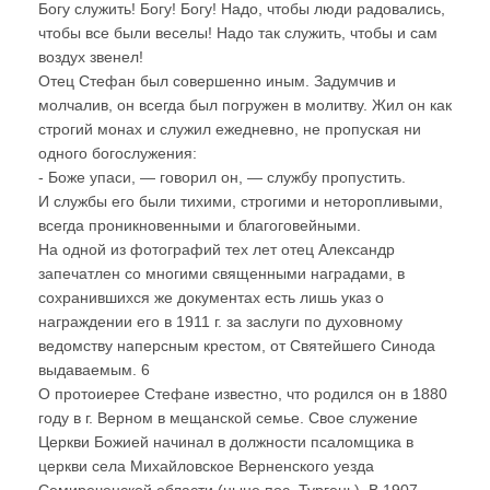
Богу служить! Богу! Богу! Надо, чтобы люди радовались,
чтобы все были веселы! Надо так служить, чтобы и сам
воздух звенел!
Отец Стефан был совершенно иным. Задумчив и
молчалив, он всегда был погружен в молитву. Жил он как
строгий монах и служил ежедневно, не пропуская ни
одного богослужения:
- Боже упаси, — говорил он, — службу пропустить.
И службы его были тихими, строгими и неторопливыми,
всегда проникновенными и благоговейными.
На одной из фотографий тех лет отец Александр
запечатлен со многими священными наградами, в
сохранившихся же документах есть лишь указ о
награждении его в 1911 г. за заслуги по духовному
ведомству наперсным крестом, от Святейшего Синода
выдаваемым. 6
О протоиерее Стефане известно, что родился он в 1880
году в г. Верном в мещанской семье. Свое служение
Церкви Божией начинал в должности псаломщика в
церкви села Михайловское Верненского уезда
Семиреченской области (ныне пос. Тургень). В 1907