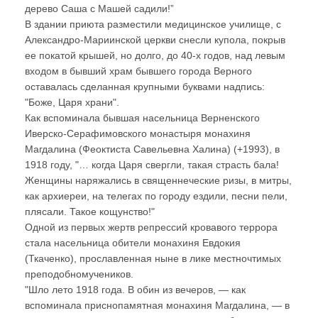
дерево Саша с Машей садили!”
В здании приюта разместили медицинское училище, с
Александро-Мариинской церкви снесли купола, покрыв
ее покатой крышей, но долго, до 40-х годов, над левым
входом в бывший храм бывшего города Верного
оставалась сделанная крупными буквами надпись:
"Боже, Царя храни".
Как вспоминала бывшая насельница Верненского
Иверско-Серафимовского монастыря монахиня
Магдалина (Феоктиста Савельевна Халина) (+1993), в
1918 году, "… когда Царя свергли, такая страсть бала!
Женщины наряжались в священнеческие ризы, в митры,
как архиереи, на телегах по городу ездили, песни пели,
плясали. Такое кощунство!"
Одной из первых жертв репрессий кровавого террора
стала насельница обители монахиня Евдокия
(Ткаченко), прославленная ныне в лике местночтимых
преподобномучеников.
"Шло лето 1918 года. В обин из вечеров, — как
вспоминала приснопамятная монахиня Магдалина, — в