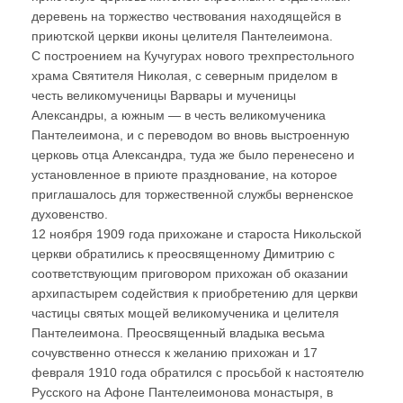
деревень на торжество чествования находящейся в
приютской церкви иконы целителя Пантелеимона.
С построением на Кучугурах нового трехпрестольного
храма Святителя Николая, с северным приделом в
честь великомученицы Варвары и мученицы
Александры, а южным — в честь великомученика
Пантелеимона, и с переводом во вновь выстроенную
церковь отца Александра, туда же было перенесено и
установленное в приюте празднование, на которое
приглашалось для торжественной службы верненское
духовенство.
12 ноября 1909 года прихожане и староста Никольской
церкви обратились к преосвященному Димитрию с
соответствующим приговором прихожан об оказании
архипастырем содействия к приобретению для церкви
частицы святых мощей великомученика и целителя
Пантелеимона. Преосвященный владыка весьма
сочувственно отнесся к желанию прихожан и 17
февраля 1910 года обратился с просьбой к настоятелю
Русского на Афоне Пантелеимонова монастыря, в