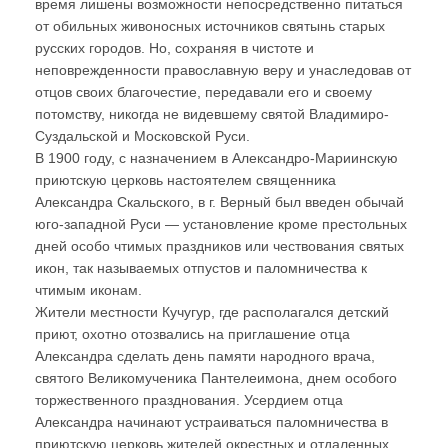
время лишены возможности непосредственно питаться
от обильных живоносных источников святынь старых
русских городов. Но, сохраняя в чистоте и
неповрежденности православную веру и унаследовав от
отцов своих благочестие, передавали его и своему
потомству, никогда не видевшему святой Владимиро-
Суздальской и Московской Руси.
В 1900 году, с назначением в Александро-Мариинскую
приютскую церковь настоятелем священника
Александра Скальского, в г. Верный был введен обычай
юго-западной Руси — установление кроме престольных
дней особо чтимых праздников или чествования святых
икон, так называемых отпустов и паломничества к
чтимым иконам.
Жители местности Кучугур, где располагался детский
приют, охотно отозвались на приглашение отца
Александра сделать день памяти народного врача,
святого Великомученика Пантелеимона, днем особого
торжественного празднования. Усердием отца
Александра начинают устраиваться паломничества в
приютскую церковь жителей окрестных и отдаленных