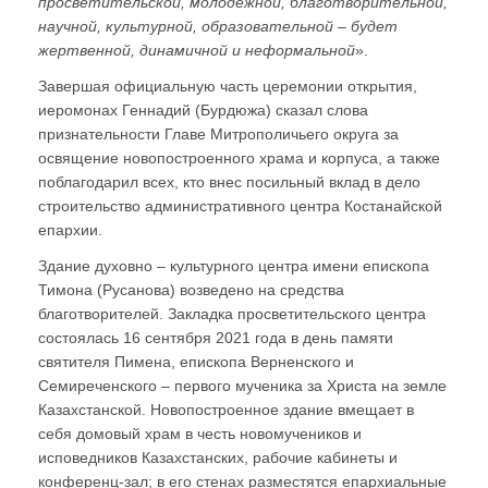
просветительской, молодежной, благотворительной,
научной, культурной, образовательной – будет
жертвенной, динамичной и неформальной
».
Завершая официальную часть церемонии открытия,
иеромонах Геннадий (Бурдюжа) сказал слова
признательности Главе Митрополичьего округа за
освящение новопостроенного храма и корпуса, а также
поблагодарил всех, кто внес посильный вклад в дело
строительство административного центра Костанайской
епархии.
Здание духовно – культурного центра имени епископа
Тимона (Русанова) возведено на средства
благотворителей. Закладка просветительского центра
состоялась 16 сентября 2021 года в день памяти
святителя Пимена, епископа Верненского и
Семиреченского – первого мученика за Христа на земле
Казахстанской. Новопостроенное здание вмещает в
себя домовый храм в честь новомучеников и
исповедников Казахстанских, рабочие кабинеты и
конференц-зал; в его стенах разместятся епархиальные