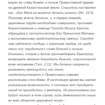
мирян во славу Божию, к пользе Православной Церкви
на древней Казахстанской земле. Спаситель наставляет
нас: «
Без Меня не можете делать ничего» (Ин. 15:5).
Поэтому всякое делание, и, в первую очередь,
церковные труды необходимо совершать, призывая
благословление и помощь Господа Иисуса Христа,
обращаясь к заступничеству Его Пречистой Матери
и молитвенному предстательству святых. Сегодня
нам надлежит сообща, с горением сердца, не щадя
своих сил, трудиться к славе Божией и пользе
ближнего, словом и делом проповедовать Евангелие,
возвещать явление благодати Божией, спасительной
всем человекам (Тит. 2:11). Мы должны творчески
развивать имеющийся у нас опыт,
свидетельствовать о Православии самыми
различными способами. В настоящее время мы имеем
уникальные возможности, о которых лет тридцать
назад не приходилось и мечтать. Но реализованы они
будут только в том случае, если деятельность наша
во всех областях церковной жизни -