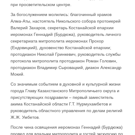
при просветительском центре.
За богослужением молились: благочинный храмов
Алма-Аты, настоятель Никольского собора протоиерей
Валерий Захаров, секретарь Костанайской епархии
иеромонах Геннадий (Бурдюжа), руководитель личного
секретариата митрополита иеромонах Прохор
(Ендовицкий), духовенство Костанайской епархии;
протодиакон Николай Гринкевич, руководитель службы
протокола митрополита протодиакон Роман Головин,
протодиакон Владимир Сыровацкий, диакон Александр
Мокий.
Со значимым событием в духовной и культурной жизни
города Главу Казахстанского Митрополичьего округа и
присутствующих поздравили – первый заместитель
акима Костанайской области Г.Т. Нурмухамбетов и
руководитель областного управления по делам религий
Ж.Ж. Умбетов.
После чина освящения иеромонах Геннадий (Бурдюжа)
провел для владыки митрополита и гостей экскурсию по