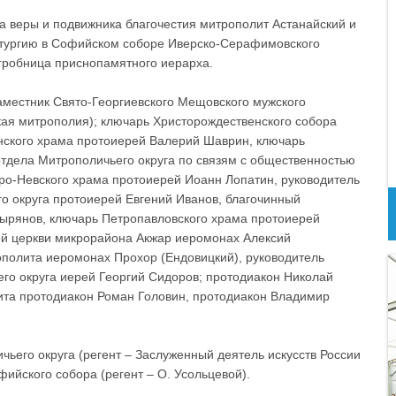
а веры и подвижника благочестия митрополит Астанайский и
итургию в Софийском соборе Иверско-Серафимовского
 гробница приснопамятного иерарха.
аместник Свято-Георгиевского Мещовского мужского
кая митрополия); ключарь Христорождественского собора
нского храма протоиерей Валерий Шаврин, ключарь
отдела Митрополичьего округа по связям с общественностью
ро-Невского храма протоиерей Иоанн Лопатин, руководитель
о округа протоиерей Евгений Иванов, благочинный
Зырянов, ключарь Петропавловского храма протоиерей
ой церкви микрорайона Акжар иеромонах Алексий
ополита иеромонах Прохор (Ендовицкий), руководитель
го округа иерей Георгий Сидоров; протодиакон Николай
ита протодиакон Роман Головин, протодиакон Владимир
ьего округа (регент – Заслуженный деятель искусств России
фийского собора (регент – О. Усольцевой).