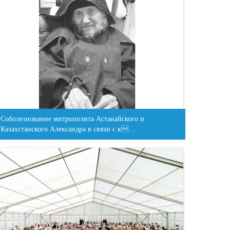
Соболезнование митрополита Астанайского и
Казахстанского Александра в связи с к…