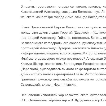
В память преставления старца-святителя, исповедник
Казахстанский Александр совершил Божественную Л
женского монастыря города Алма-Аты, где находится
Главе Православной Церкви Казахстана сослужили: н
монастыря архимандрит Георгий (Евдачев) – (Калужс
протоиерей Александр Гайченя, настоятель Богоявле
Вознесенского кафедрального собора, руководитель 
протоиерей Александр Суворов, настоятель Александ
информационно-издательского отдела Митрополичьег
Илийского церковного округа протоиерей Александр 
Кирилл Шкляр, настоятель Богородице-Рождественск
(Черевцов), руководитель личного секретариата митр
административного секретариата Главы Митрополичье
Гринкевич, руководитель службы протокола митропол
Сыровацкий, диакон Иоанн Чуркин.
Песнопения исполняли хор Казахстанского Митрополич
О.Н. Овчинников, хормейстер – В. Дударева) и хор Со