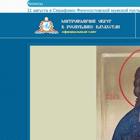
Анонсы
11 августа в Серафимо-Феогностовской мужской пуст
Выпущен в свет буклет о проведении Международного
Вышел в свет новый номер журнала «Свет Православи
Вышла в свет монография «Управляющие Алма-Атинс
Алма-Атинская духовная семинария объявляет прием