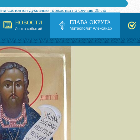
ыни состоятся духовные торжества по случаю 25-ле
 турнира по волейболу, посвященного 25-летию обр
ГЛАВА ОКРУГА
НОВОСТИ
я в Казахстане»
Митрополит Александр
Лента событий
кой епархией Русской Православной Церкви в 1927–19
 документов на 2026-2027 учебный год