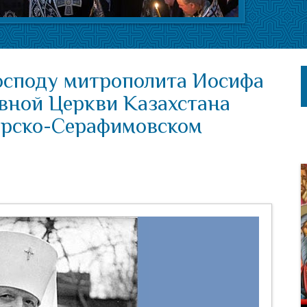
Господу митрополита Иосифа
авной Церкви Казахстана
ерско-Серафимовском