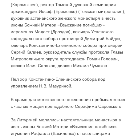
(Карамышев), ректор Томской духовной семинарии
архимандрит Иосиф (Еременко) (Томская митрополия),
духовник астанайского женского монастыря в честь
иконы Божией Матери «Взыскание погибших»
иеромонах Модест (Дроздов), ключарь Успенского
кафедрального собора протоиерей Димитрий Байдек,
ключарь Константино-Еленинского собора протоиерей
Сергий Калиев, руководитель службы протокола Главы
Митрополичьего округа протодиакон Роман Головин,
диакон Илия Саляхов, диакон Михаил Чумаков.
Пел хор Константино-Еленинского собора под
управлением Н.В. Мазуриной.
В храме для молитвенного поклонения пребывал ковчег
с частью мощей преподобного Серафима Саровского.
За Литургией молились: настоятельница монастыря в
честь иконы Божией Матери «Взыскание погибших»
игумения Рафаила (Василенко) с насельницами