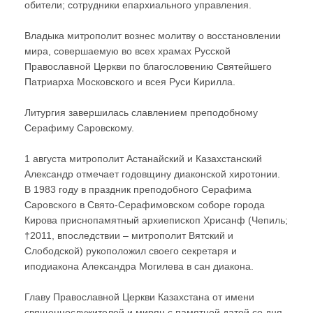
обители; сотрудники епархиального управления.
Владыка митрополит вознес молитву о восстановлении
мира, совершаемую во всех храмах Русской
Православной Церкви по благословению Святейшего
Патриарха Московского и всея Руси Кирилла.
Литургия завершилась славлением преподобному
Серафиму Саровскому.
1 августа митрополит Астанайский и Казахстанский
Александр отмечает годовщину диаконской хиротонии.
В 1983 году в праздник преподобного Серафима
Саровского в Свято-Серафимовском соборе города
Кирова приснопамятный архиепископ Хрисанф (Чепиль;
†2011, впоследствии – митрополит Вятский и
Слободской) рукоположил своего секретаря и
иподиакона Александра Могилева в сан диакона.
Главу Православной Церкви Казахстана от имени
священнослужителей и мирян с памятной датой со дня