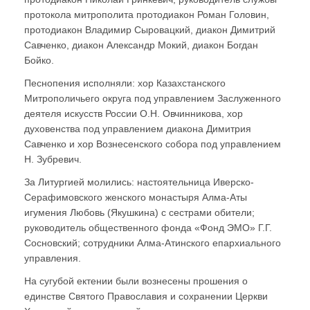
протокола митрополита протодиакон Роман Головин,
протодиакон Владимир Сыровацкий, диакон Димитрий
Савченко, диакон Александр Мокий, диакон Богдан
Бойко.
Песнопения исполняли: хор Казахстанского
Митрополичьего округа под управлением Заслуженного
деятеля искусств России О.Н. Овчинникова, хор
духовенства под управлением диакона Димитрия
Савченко и хор Вознесенского собора под управлением
Н. Зубревич.
За Литургией молились: настоятельница Иверско-
Серафимовского женского монастыря Алма-Аты
игумения Любовь (Якушкина) с сестрами обители;
руководитель общественного фонда «Фонд ЭМО» Г.Г.
Сосновский; сотрудники Алма-Атинского епархиального
управления.
На сугубой ектении были вознесены прошения о
единстве Святого Православия и сохранении Церкви