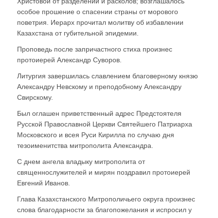
Христовой от разделений и расколов; возглашалось
особое прошение о спасении страны от морового
поветрия. Иерарх прочитал молитву об избавлении
Казахстана от губительной эпидемии.
Проповедь после запричастного стиха произнес
протоиерей Александр Суворов.
Литургия завершилась славлением благоверному князю
Александру Невскому и преподобному Александру
Свирскому.
Был оглашен приветственный адрес Предстоятеля
Русской Православной Церкви Святейшего Патриарха
Московского и всея Руси Кирилла по случаю дня
тезоименитства митрополита Александра.
С днем ангела владыку митрополита от
священнослужителей и мирян поздравил протоиерей
Евгений Иванов.
Глава Казахстанского Митрополичьего округа произнес
слова благодарности за благопожелания и испросил у