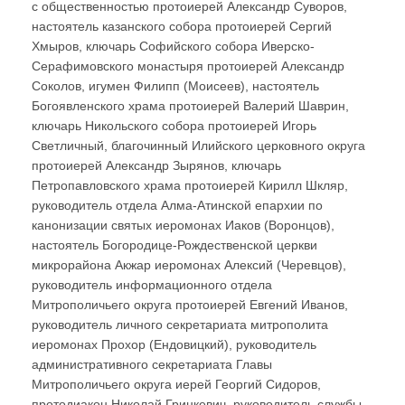
с общественностью протоиерей Александр Суворов,
настоятель казанского собора протоиерей Сергий
Хмыров, ключарь Софийского собора Иверско-
Серафимовского монастыря протоиерей Александр
Соколов, игумен Филипп (Моисеев), настоятель
Богоявленского храма протоиерей Валерий Шаврин,
ключарь Никольского собора протоиерей Игорь
Светличный, благочинный Илийского церковного округа
протоиерей Александр Зырянов, ключарь
Петропавловского храма протоиерей Кирилл Шкляр,
руководитель отдела Алма-Атинской епархии по
канонизации святых иеромонах Иаков (Воронцов),
настоятель Богородице-Рождественской церкви
микрорайона Акжар иеромонах Алексий (Черевцов),
руководитель информационного отдела
Митрополичьего округа протоиерей Евгений Иванов,
руководитель личного секретариата митрополита
иеромонах Прохор (Ендовицкий), руководитель
административного секретариата Главы
Митрополичьего округа иерей Георгий Сидоров,
протодиакон Николай Гринкевич, руководитель службы