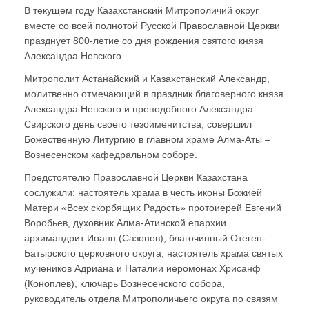
В текущем году Казахстанский Митрополичий округ
вместе со всей полнотой Русской Православной Церкви
празднует 800-летие со дня рождения святого князя
Александра Невского.
Митрополит Астанайский и Казахстанский Александр,
молитвенно отмечающий в праздник благоверного князя
Александра Невского и преподобного Александра
Свирского день своего тезоименитства, совершил
Божественную Литургию в главном храме Алма-Аты –
Вознесенском кафедральном соборе.
Предстоятелю Православной Церкви Казахстана
сослужили: настоятель храма в честь иконы Божией
Матери «Всех скорбящих Радость» протоиерей Евгений
Воробьев, духовник Алма-Атинской епархии
архимандрит Иоанн (Сазонов), благочинный Отеген-
Батырского церковного округа, настоятель храма святых
мучеников Адриана и Наталии иеромонах Хрисанф
(Коноплев), ключарь Вознесенского собора,
руководитель отдела Митрополичьего округа по связям