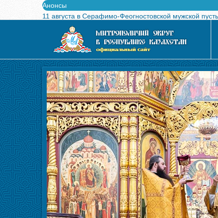
Анонсы
11 августа в Серафимо-Феогностовской мужской пуст
Выпущен в свет буклет о проведении Международного
Вышел в свет новый номер журнала «Свет Православи
Вышла в свет монография «Управляющие Алма-Атинс
Алма-Атинская духовная семинария объявляет прием