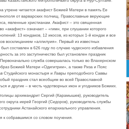
вы Казахстанского Митрополичьего округа в Нур-Султане.
 на утрене читается акафист Божией Матери в память Ее
тинополя от варварских полчищ. Православные верующие
са, явленные христианам. Акафист – это священная
ово «акафист» означает – «гимн, при слушании которого
опений: 13 кондаков, 12 икосов, из которых 1-й кондак и все
ков восклицанием «аллилуия». Первый из известных
 был составлен в 626 году по случаю чудесного избавления
рность за это заступничество был установлен праздник
 Первоначально служба совершалась только во Влахернском
образ Божией Матери «Одигитрии», а также Риза и Пояс
став Студийского монастыря и Лавры преподобного Саввы
особый праздник стал всеобщим во всей Православной
ься и другие – в честь чудотворных икон и угодников Божиих.
столицы архимандрит Сергий (Карамышев), руководитель
го округа иерей Георгий (Сидоров), руководитель службы
сотрудники Астанайского епархиального управления.
я к собравшимся со словом поучения.