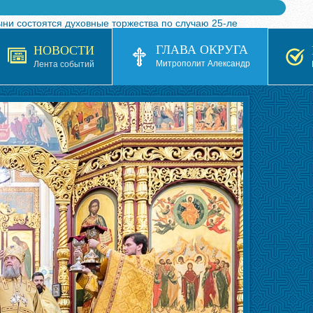
ыни состоятся духовные торжества по случаю 25-ле
 турнира по волейболу, посвященного 25-летию обр
ГЛАВА ОКРУГА
НОВОСТИ
я в Казахстане»
Митрополит Александр
Лента событий
кой епархией Русской Православной Церкви в 1927–19
 документов на 2026-2027 учебный год