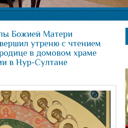
алы Божией Матери
вершил утреню с чтением
родице в домовом храме
ии в Нур-Султане