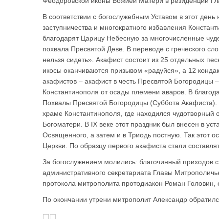
Феодоровской иконы Божией Матери в резиденции Гла
В соответствии с богослужебным Уставом в этот день
заступничества и многократного избавления Констан
благодарят Царицу Небесную за многочисленные чуде
похвала Пресвятой Деве. В переводе с греческого сл
нельзя сидеть». Акафист состоит из 25 отдельных песн
икосы оканчиваются призывом «радуйся», а 12 конда
акафистов – акафист в честь Пресвятой Богородицы –
Константинополя от осады племени аваров. В благода
Похвалы Пресвятой Богородицы (Суббота Акафиста).
храме Константинополя, где находился чудотворный 
Богоматери. В IX веке этот праздник был внесен в у
Освященного, а затем и в Триодь постную. Так этот 
Церкви. По образцу первого акафиста стали составлят
За богослужением молились: благочинный приходов 
административного секретариата Главы Митрополичье
протокола митрополита протодиакон Роман Головин, 
По окончании утрени митрополит Александр обратилс