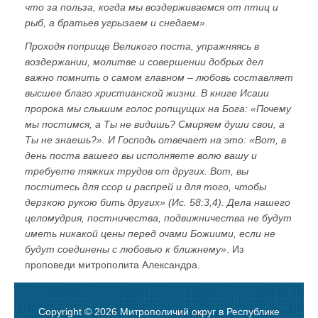
что за польза, когда мы воздерживаемся от птиц и
рыб, а братьев угрызаем и снедаем».
Проходя поприще Великого поста, упражняясь в
воздержании, молитве и совершении добрых дел
важно помнить о самом главном – любовь составляет
высшее благо христианской жизни. В книге Исаии
пророка мы слышим голос ропщущих на Бога: «Почему
мы постимся, а Ты не видишь? Смиряем души свои, а
Ты не знаешь?». И Господь отвечает на это: «Вот, в
день поста вашего вы исполняете волю вашу и
требуете тяжких трудов от других. Вот, вы
поститесь для ссор и распрей и для того, чтобы
дерзкою рукою бить других» (Ис. 58:3,4). Дела нашего
целомудрия, постничества, подвижничества не будут
иметь никакой цены перед очами Божиими, если не
будут соединены с любовью к ближнему»
. Из
проповеди митрополита Александра.
Copyright © 2026 Митрополичий округ в Республике