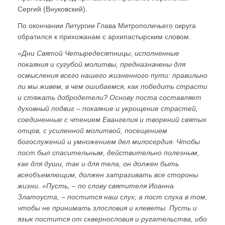
Сергий (Внуковский).
По окончании Литургии Глава Митрополичьего округа
обратился к прихожанам с архипастырским словом.
«Дни Святой Четыредесятницы, исполненные
покаяния и сугубой молитвы, предназначены для
осмысления всего нашего жизненного пути: правильно
ли мы живем, в чем ошибаемся, как победить страсти
и стяжать добродетели? Основу поста составляет
духовный подвиг – покаяние и укрощение страстей,
соединенные с чтением Евангелия и творений святых
отцов, с усиленной молитвой, посещением
богослужений и умножением дел милосердия. Чтобы
пост был спасительным, действительно полезным,
как для души, так и для тела, он должен быть
всеобъемлющим, должен затрагивать все стороны
жизни. «Пусть, – по слову святителя Иоанна
Златоуста, – постится наш слух; а пост слуха в том,
чтобы не принимать злословия и клеветы. Пусть и
язык постится от сквернословия и ругательства, ибо