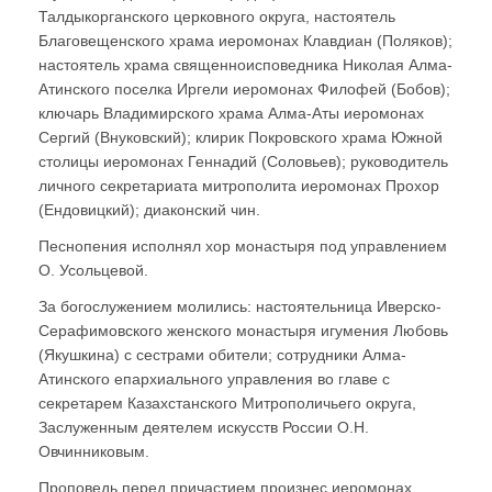
Талдыкорганского церковного округа, настоятель
Благовещенского храма иеромонах Клавдиан (Поляков);
настоятель храма священноисповедника Николая Алма-
Атинского поселка Иргели иеромонах Филофей (Бобов);
ключарь Владимирского храма Алма-Аты иеромонах
Сергий (Внуковский); клирик Покровского храма Южной
столицы иеромонах Геннадий (Соловьев); руководитель
личного секретариата митрополита иеромонах Прохор
(Ендовицкий); диаконский чин.
Песнопения исполнял хор монастыря под управлением
О. Усольцевой.
За богослужением молились: настоятельница Иверско-
Серафимовского женского монастыря игумения Любовь
(Якушкина) с сестрами обители; сотрудники Алма-
Атинского епархиального управления во главе с
секретарем Казахстанского Митрополичьего округа,
Заслуженным деятелем искусств России О.Н.
Овчинниковым.
Проповедь перед причастием произнес иеромонах