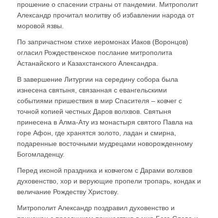
прошение о спасении страны от пандемии. Митрополит
Александр прочитал молитву об избавлении народа от
моровой язвы.
По запричастном стихе иеромонах Иаков (Воронцов)
огласил Рождественское послание митрополита
Астанайского и Казахстанского Александра.
В завершение Литургии на середину собора была
изнесена святыня, связанная с евангельскими
событиями пришествия в мир Спасителя – ковчег с
точной копией честных Даров волхвов. Святыня
принесена в Алма-Ату из монастыря святого Павла на
горе Афон, где хранятся золото, ладан и смирна,
подаренные восточными мудрецами новорожденному
Богомладенцу.
Перед иконой праздника и ковчегом с Дарами волхвов
духовенство, хор и верующие пропели тропарь, кондак и
величание Рождеству Христову.
Митрополит Александр поздравил духовенство и