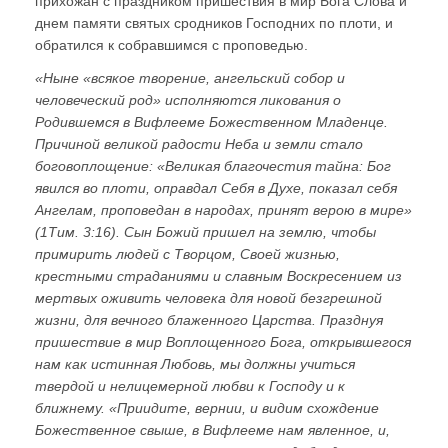
прихожан с праздником пришествия в мир Бога Слова и
днем памяти святых сродников Господних по плоти, и
обратился к собравшимся с проповедью.
«Ныне «всякое творение, ангельский собор и
человеческий род» исполняются ликования о
Родившемся в Вифлееме Божественном Младенце.
Причиной великой радости Неба и земли стало
боговоплощение: «Великая благочестия тайна: Бог
явился во плоти, оправдал Себя в Духе, показал себя
Ангелам, проповедан в народах, принят верою в мире»
(1Тим. 3:16). Сын Божий пришел на землю, чтобы
примирить людей с Творцом, Своей жизнью,
крестными страданиями и славным Воскресением из
мертвых оживить человека для новой безгрешной
жизни, для вечного блаженного Царства. Празднуя
пришествие в мир Воплощенного Бога, открывшегося
нам как истинная Любовь, мы должны учиться
твердой и нелицемерной любви к Господу и к
ближнему. «Приидите, вернии, и видим схождение
Божественное свыше, в Вифлееме нам явленное, и,