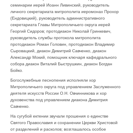
семинарии иерей Иоанн Ливинский, руководитель
личного секретариата митрополита иеромонах Прохор
(Ендовицкий), руководитель административного
секретариата Главы Митрополичьего округа иерей
Георгий Сидоров; протодиакон Николай Гринкевич,
руководитель службы протокола митрополита
протодиакон Роман Головин, протодиакон Владимир
Сыровацкий, диакон Димитрий Савченко, диакон
Александр Мокий, помощник ключаря кафедрального
собора диакон Виталий Быструшкин, диакон Богдан
Бойко.
Богослужебные песнопения исполняли хор
Митрополичьего округа под управлением Заслуженного
деятеля искусств России О.Н. Овчинникова и хор
духовенства под управлением диакона Димитрия
Савченко.
На сугубой ектении звучали прошения о единстве
Святого Православия и сохранении Церкви Христовой
от разделений и расколов; возглашалось особое