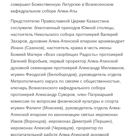
совершил Божественную Литургию в Вознесенском
кафедральном соборе Алма-Аты.
Предстоятелю Православной Церкви Казахстана
сослужили: благочинный приходов Южной столицы,
настоятель Никольского собора протоиерей Валерий
Захаров, духовник Алма-Атинской епархии архимандрит
Иоанн (Сазонов), настоятель храма в честь иконы
Божией Матери «Всех скорбящих Радость» протоиерей
Евгений Воробьев, первый проректор Алма-Атинской
духовной семинарии протоиерей Александр Милованов,
игумен Феодосий (Белобородов), руководитель отдела
Митрополичьего округа по связям с общественностью,
ключарь Вознесенского кафедрального собора
протоиерей Александр Суворов, член Патриаршей
комиссии по вопросам физической культуры и спорта
игумен Филипп (Моисеев), руководитель отдела Алма-
Атинской епархии по канонизации святых иеромонах
Иаков (Воронцов), иеромонах Димитрий (Першин),
иеромонах Алексий (Черевцов), проректор по
воспитательной работе Алма-Атинской духовной