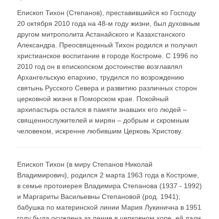
Епископ Тихон (Степанов), преставившийся ко Господу
20 октября 2010 года на 48-м году жизни, был духовным
другом митрополита Астанайского и Казахстанского
Александра. Преосвященный Тихон родился и получил
христианское воспитание в городе Костроме. С 1996 по
2010 год он в епископском достоинстве возглавлял
Архангельскую епархию, трудился по возрождению
святынь Русского Севера и развитию различных сторон
церковной жизни в Поморском крае. Покойный
архипастырь остался в памяти знавших его людей –
священнослужителей и мирян – добрым и скромным
человеком, искренне любившим Церковь Христову.
Епископ Тихон (в миру Степанов Николай
Владимирович), родился 2 марта 1963 года в Костроме,
в семье протоиерея Владимира Степанова (1937 - 1992)
и Маргариты Васильевны Степановой (род. 1941);
бабушка по материнской линии Мария Лукинична в 1951
году была осуждена за пение в церковном хоре, ей дали