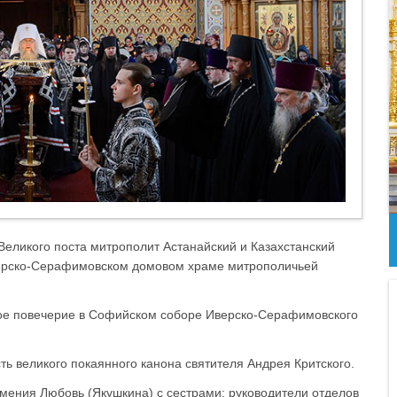
 Великого поста митрополит Астанайский и Казахстанский
верско-Серафимовском домовом храме митрополичьей
ое повечерие в Софийском соборе Иверско-Серафимовского
ь великого покаянного канона святителя Андрея Критского.
мения Любовь (Якушкина) с сестрами; руководители отделов