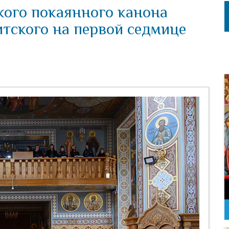
кого покаянного канона
тского на первой седмице