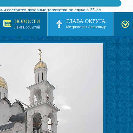
ыни состоятся духовные торжества по случаю 25-ле
 турнира по волейболу, посвященного 25-летию обр
ГЛАВА ОКРУГА
НОВОСТИ
я в Казахстане»
Митрополит Александр
Лента событий
кой епархией Русской Православной Церкви в 1927–19
 документов на 2026-2027 учебный год