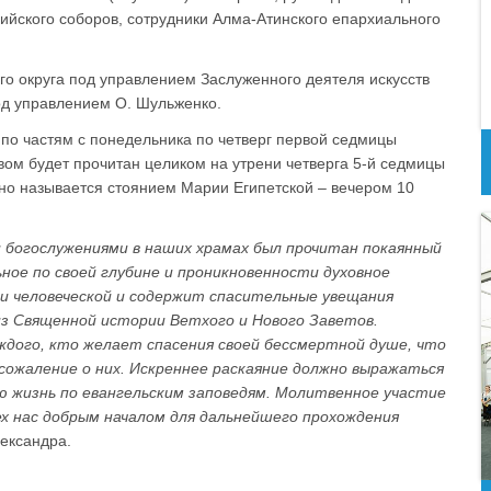
ийского соборов, сотрудники Алма-Атинского епархиального
о округа под управлением Заслуженного деятеля искусств
од управлением О. Шульженко.
 по частям с понедельника по четверг первой седмицы
авом будет прочитан целиком на утрени четверга 5-й седмицы
нно называется стоянием Марии Египетской – вечером 10
и богослужениями в наших храмах был прочитан покаянный
ное по своей глубине и проникновенности духовное
и человеческой и содержит спасительные увещания
з Священной истории Ветхого и Нового Заветов.
дого, кто желает спасения своей бессмертной душе, что
 сожаление о них. Искреннее раскаяние должно выражаться
 жизнь по евангельским заповедям. Молитвенное участие
ех нас добрым началом для дальнейшего прохождения
лександра.