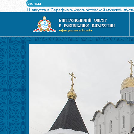
Анонсы
11 августа в Серафимо-Феогностовской мужской пуст
Выпущен в свет буклет о проведении Международного
Вышел в свет новый номер журнала «Свет Православи
Вышла в свет монография «Управляющие Алма-Атинс
Алма-Атинская духовная семинария объявляет прием