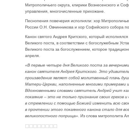
Митрополичьего округа, клирики Вознесенского и Соф
управления, многочисленные прихожане.
Песнопения повечерия исполняли: хор Митрополичьег
России О.Н. Овчинникова и хор Софийского собора п
Канон святого Андрея Критского, который исполнялся
Великого поста, в соответствии с богослужебным Уст
Великого поста за богослужением, которое традицио
апреля.
«В первые четыре дня Великого поста за вечерним
канон святителя Андрея Критского. Это удивитель
произведение являет собой молитвенный плачь душ
Матери-Церкви, наполненные многими примерами и
Вдохновенными словами святитель Андрей учит каж
покаяние – это не только признание своих грехов и
в стремлении с помощью Божией изменить всю свою
в прочтении этого покаянного канона стало для вс
великопостного поприща»
. Из слова митрополита А