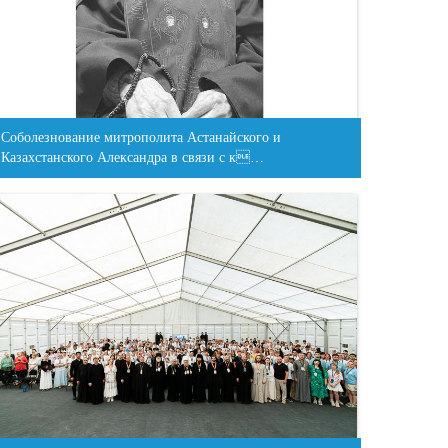
Соболезнование митрополита Астанайского и
Казахстанского Александра в связи с к…