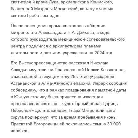
святителя и врача Луки, архиепископа Крымского,
блаженной Матроны Московской, ковчегу с частью
святого Гроба Господня.
После посещения храма состоялось общение
митрополита Александра и Н.А. Дайхеса, в ходе
которого руководитель медицинско-исследовательского
центра поделился с архипастырем планами
деятельности и развития учреждения на 2024 год.
Его Высокопреосвященство рассказал Николаю
Аркадьевичу о жизни Православной Церкви Казахстана,
отмечающей в текущем году 25-летие учреждения
Астанайской и Алма-Атинской епархии. Иерарх сообщил
собеседнику, что в рамках празднования памятной даты
в Южную столицу была принесена известная
православная святыня – чудотворный образ Царицы
Небесной «Целительница». Глава Митрополичьего
округа подчеркнул, что за время пребывания иконы
Пресвятой Богородицы ей поклонились свыше 30 000
человек.