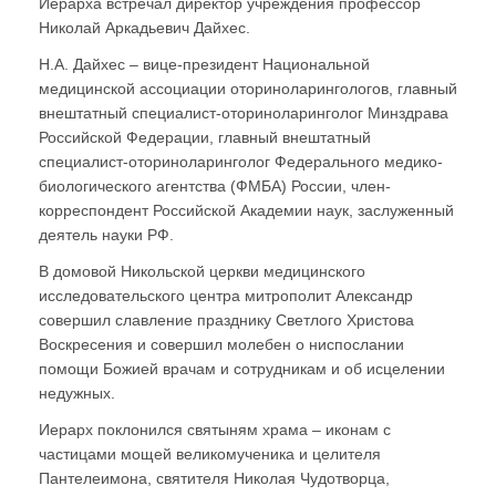
Иерарха встречал директор учреждения профессор
Николай Аркадьевич Дайхес.
Н.А. Дайхес – вице-президент Национальной
медицинской ассоциации оториноларингологов, главный
внештатный специалист-оториноларинголог Минздрава
Российской Федерации, главный внештатный
специалист-оториноларинголог Федерального медико-
биологического агентства (ФМБА) России, член-
корреспондент Российской Академии наук, заслуженный
деятель науки РФ.
В домовой Никольской церкви медицинского
исследовательского центра митрополит Александр
совершил славление празднику Светлого Христова
Воскресения и совершил молебен о ниспослании
помощи Божией врачам и сотрудникам и об исцелении
недужных.
Иерарх поклонился святыням храма – иконам с
частицами мощей великомученика и целителя
Пантелеимона, святителя Николая Чудотворца,