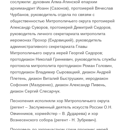
сослужили: духовник Алма-Атинской епархии
архимандрит Иоанн (Сазонов), протоиерей Вячеслав
Чурбанов, руководитель отдела по связям с
общественностью Митрополичьего округа протоиерей
Александр Суворов, протоиерей Димитрий Сидоров,
руководитель личного секретариата митрополита
иеромонах Прохор (Ендовицкий), руководитель
административного секретариата Главы
Митрополичьего округа иерей Георгий Сидоров;
протодиакон Николай Гринкевич, руководитель службы
протокола митрополита протодиакон Роман Головин,
протодиакон Владимир Сыровацкий, диакон Андрей
Плетень, диакон Виталий Быструшкин, иеродиакон
Софония (Мазуренко), диакон Александр Пивень,
диакон Сергий Слесарчук.
Песнопения исполняли хор Митрополичьего округа
(регент – Заслуженный деятель искусств России О.Н.
Овчинников, хормейстер – В. Дударева) и хор
Вознесенского собора (регент - Н. Зубревич).
Проповедь по запричастном стихе произнес иерей