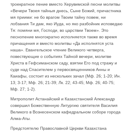
троекратное пение вместо Херувимской песни молитвы
«Вечери Твоея тайныя днесь, Сыне Божий, причастника
мя приими: не бо врагом Твоим тайну повем, ни
лобзания Ти дам, яко Иуда, но яко разбойник исповедаю
Тя: помяни мя, Господи, во царствии Твоем». Это
песнопение многократно исполняется также во время
причащения и вместо молитвы «Да исполнятся уста
наша». Евангельское чтение Великого четверга,
повествующие о событиях Тайной вечери, молитве
Христа в Гефсиманском саду, взятии Его под стражу и
суде над Спасителем у первосвященников Анны и
Каиафы, состоит из нескольких зачал (Мф. 26; 1-20; Ин.
13; 3-17; Мф. 26; 21-39; Лк. 22; 43-45; Мф. 26; 40-75;
Мф. 27; 1-2).
Митрополит Астанайский и Казахстанский Александр
совершил Божественную Литургию святителя Василия
Великого в Вознесенском кафедральном соборе города
Алма-Аты.
Предстоятелю Православной Церкви Казахстана