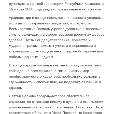
руководства на всей территории Республики Казахстан с
16 марта 2020 года введено чрезвычайное положение.
Архипастыри и священнослужители, возносят усердные
молитвы о прекращении эпидемии, о том, чтобы
Всемилостивый Господь укрепил духовные и телесные
силы страждущих и в скором времени вернул им доброе
здравие. Пусть Бог дарует терпение, мужество и
мудрость врачам, поможет ученым специалистам в
кратчайшие сроки создать лекарства, необходимые для
победы над злым недугом.
В эти дни кроме последовательного и неукоснительного
соблюдения всех санитарно-гигиенических мер
профилактического характера, необходимо сохранять
сдержанность и спокойствие, не поддаваться панике и
страхам.
Святая Церковь продолжает свое спасительное
служение, не отказывая никому в духовном окормлении
и полноценном участии в спасительны Таинствах. Но, в
соответствие с 3 пунктом Указа Президента Казахстана