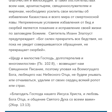
благочестия и милосердия. В таких обстоятельствах
всем нам, архипастырям, священнослужителям и
мирянам, необходимо усилить свои молитвы об
избавлении Казахстана и всего мира от смертоносной
язвы. Непременным условием избавления от бед и
скорбей является покаяние и исправление своей жизни
по заповедям Божиим. Святитель Иоанн Златоуст
предупреждает: «Бог силен прекратить все бедствия, но
пока не увидит совершившегося обращения, не
прекращает скорбей».
«Щедр и милостив Господь, долготерпелив и
многомилостив» (Пс. 102:8), - возвещает нам
Священное Писание, поэтому уповая на Всемогущего
Бога, любящего нас Небесного Отца, не будем унывать
или отчаиваться, удалим от своих сердец всякий ропот
или страх.
«Благодать Господа нашего Иисуса Христа, и любовь
Бога Отца, и общение Святого Духа со всеми вами»
(2Кор. 13:13).