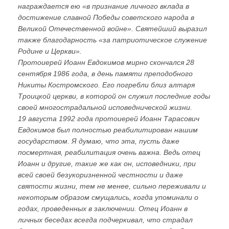
награждается ею «в признание личного вклада в
достижение славной Победы советского народа в
Великой Отечественной войне». Святейший выразил
также благодарность «за патриотическое служение
Родине и Церкви».
Протоиерей Иоанн Евдокимов мирно скончался 28
сентября 1986 года, в день памяти преподобного
Никиты Костромского. Его погребли близ алтаря
Троицкой церкви, в которой он служил последние годы
своей многострадальной исповеднической жизни.
19 августа 1992 года протоиерей Иоанн Тарасович
Евдокимов был полностью реабилитирован нашим
государством. Я думаю, что эта, пусть даже
посмертная, реабилитация очень важна. Ведь отец
Иоанн и другие, такие же как он, исповедники, при
всей своей безукоризненной честности и даже
святости жизни, тем не менее, сильно переживали и
некоторым образом смущались, когда упоминали о
годах, проведенных в заключении. Отец Иоанн в
личных беседах всегда подчеркивал, что страдал