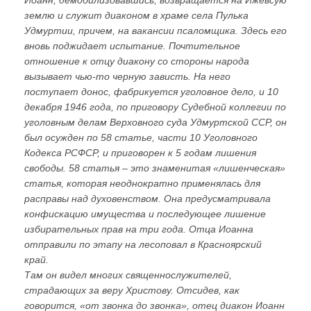
землю и служит диаконом в храме села Пулька
Удмуртии, причем, на вакансии псаломщика. Здесь его
вновь поджидает испытание. Почтительное
отношение к отцу диакону со стороны народа
вызывает чью-то черную зависть. На него
поступает донос, фабрикуется уголовное дело, и 10
декабря 1946 года, по приговору Судебной коллегии по
уголовным делам Верховного суда Удмуртской ССР, он
был осужден по 58 статье, части 10 Уголовного
Кодекса РСФСР, и приговорен к 5 годам лишения
свободы. 58 статья – это знаменитая «лишенческая»
статья, которая неоднократно применялась для
расправы над духовенством. Она предусматривала
конфискацию имущества и последующее лишение
избирательных прав на три года. Отца Иоанна
отправили по этапу на лесоповал в Красноярский
край.
Там он видел многих священнослужителей,
страдающих за веру Христову. Отсидев, как
говорится, «от звонка до звонка», отец диакон Иоанн