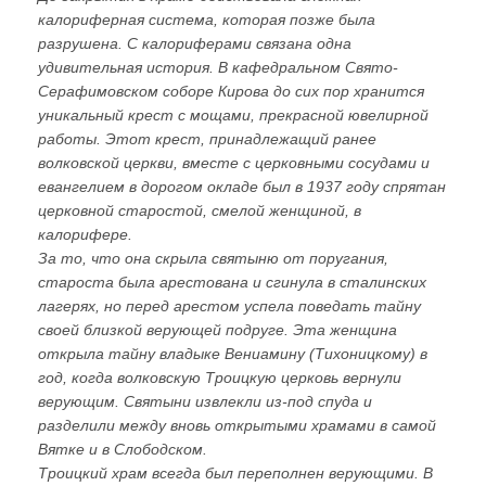
калориферная система, которая позже была
разрушена. С калориферами связана одна
удивительная история. В кафедральном Свято-
Серафимовском соборе Кирова до сих пор хранится
уникальный крест с мощами, прекрасной ювелирной
работы. Этот крест, принадлежащий ранее
волковской церкви, вместе с церковными сосудами и
евангелием в дорогом окладе был в 1937 году спрятан
церковной старостой, смелой женщиной, в
калорифере.
За то, что она скрыла святыню от поругания,
староста была арестована и сгинула в сталинских
лагерях, но перед арестом успела поведать тайну
своей близкой верующей подруге. Эта женщина
открыла тайну владыке Вениамину (Тихоницкому) в
год, когда волковскую Троицкую церковь вернули
верующим. Святыни извлекли из-под спуда и
разделили между вновь открытыми храмами в самой
Вятке и в Слободском.
Троицкий храм всегда был переполнен верующими. В