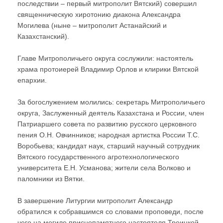
последствии – первый митрополит Вятский) совершил
священническую хиротонию диакона Александра
Могилева (ныне – митрополит Астанайский и
Казахстанский).
Главе Митрополичьего округа сослужили: настоятель
храма протоиерей Владимир Орлов и клирики Вятской
епархии.
За богослужением молились: секретарь Митрополичьего
округа, Заслуженный деятель Казахстана и России, член
Патриаршего совета по развитию русского церковного
пения О.Н. Овчинников; народная артистка России Т.С.
Воробьева; кандидат наук, старший научный сотрудник
Вятского государственного агротехнологического
университета Е.Н. Усманова; жители села Волково и
паломники из Вятки.
В завершение Литургии митрополит Александр
обратился к собравшимся со словами проповеди, после
чего на могиле приснопамятного настоятеля Троицкой