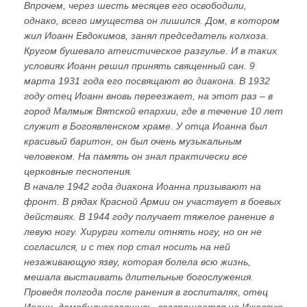
Впрочем, через шесть месяцев его освободили,
однако, всего имущества он лишился. Дом, в котором
жил Иоанн Евдокимов, занял председатель колхоза.
Кругом бушевало атеистическое разгулье. И в таких
условиях Иоанн решил принять священный сан. 9
марта 1931 года его посвящают во диакона. В 1932
году отец Иоанн вновь переезжает, на этот раз – в
город Малмыж Вятской епархии, где в течение 10 лет
служит в Богоявленском храме. У отца Иоанна был
красивый баритон, он был очень музыкальным
человеком. На память он знал практически все
церковные песнопения.
В начале 1942 года диакона Иоанна призывают на
фронт. В рядах Красной Армии он участвует в боевых
действиях. В 1944 году получает тяжелое ранение в
левую ногу. Хирурги хотели отнять ногу, но он не
согласился, и с тех пор стал носить на ней
незаживающую язву, которая болела всю жизнь,
мешала выстаивать длительные богослужения.
Проведя полгода после ранения в госпиталях, отец
Иоанн, демобилизовавшись, возвращается на Ижевсую