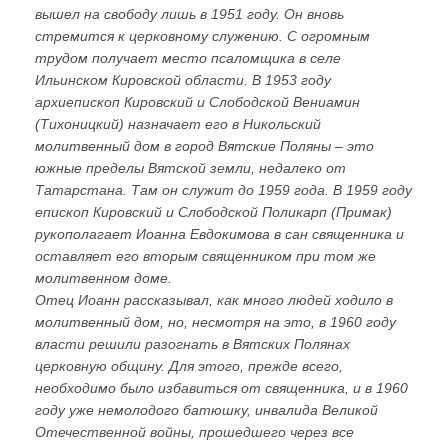
вышел на свободу лишь в 1951 году. Он вновь
стремится к церковному служению. С огромным
трудом получает место псаломщика в селе
Ильинском Кировской области. В 1953 году
архиепископ Кировский и Слободской Вениамин
(Тихоницкий) назначает его в Никольский
молитвенный дом в город Вятские Поляны – это
южные пределы Вятской земли, недалеко от
Татарстана. Там он служит до 1959 года. В 1959 году
епископ Кировский и Слободской Поликарп (Примак)
рукополагает Иоанна Евдокимова в сан священника и
оставляет его вторым священником при том же
молитвенном доме.
Отец Иоанн рассказывал, как много людей ходило в
молитвенный дом, но, несмотря на это, в 1960 году
власти решили разогнать в Вятских Полянах
церковную общину. Для этого, прежде всего,
необходимо было избавиться от священника, и в 1960
году уже немолодого батюшку, инвалида Великой
Отечественной войны, прошедшего через все