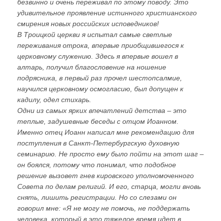
безвинно и очень переживал по этому поводу. Это
удивительное проявление истинного христианского
смирения новых российских исповедников!
В Троицкой церкви я испытал самые светлые
переживания отрока, впервые приобщившегося к
церковному служению. Здесь я впервые вошел в
алтарь, получил благословение на ношение
подрясника, в первый раз прочел шестопсалмие,
научился церковному осмогласию, был допущен к
кадилу, одел стихарь.
Одни из самых ярких впечатлений детства – это
теплые, задушевные беседы с отцом Иоанном.
Именно отец Иоанн написал мне рекомендацию для
поступления в Санкт-Петербургскую духовную
семинарию. Не просто ему было пойти на этот шаг –
он боялся, потому что понимал, что подобное
решение вызовет гнев кировского уполномоченного
Совета по делам религий. И его, старца, могли вновь
снять, лишить регистрации. Но со слезами он
говорил мне: «Я не могу не помочь, не поддержать
человека, который в это тяжелое время идет в