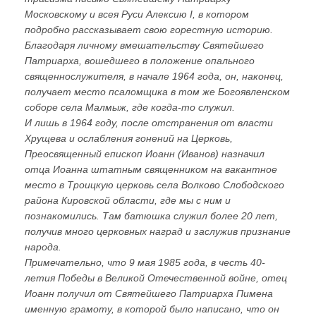
Московскому и всея Руси Алексию I, в котором
подробно рассказывает свою горестную историю.
Благодаря личному вмешательству Святейшего
Патриарха, вошедшего в положение опального
священнослужителя, в начале 1964 года, он, наконец,
получает место псаломщика в том же Богоявленском
соборе села Малмыж, где когда-то служил.
И лишь в 1964 году, после отстранения от власти
Хрущева и ослабления гонений на Церковь,
Преосвященный епископ Иоанн (Иванов) назначил
отца Иоанна штатным священником на вакантное
место в Троицкую церковь села Волково Слободского
района Кировской области, где мы с ним и
познакомились. Там батюшка служил более 20 лет,
получив много церковных наград и заслужив признание
народа.
Примечательно, что 9 мая 1985 года, в честь 40-
летия Победы в Великой Отечественной войне, отец
Иоанн получил от Святейшего Патриарха Пимена
именную грамоту, в которой было написано, что он