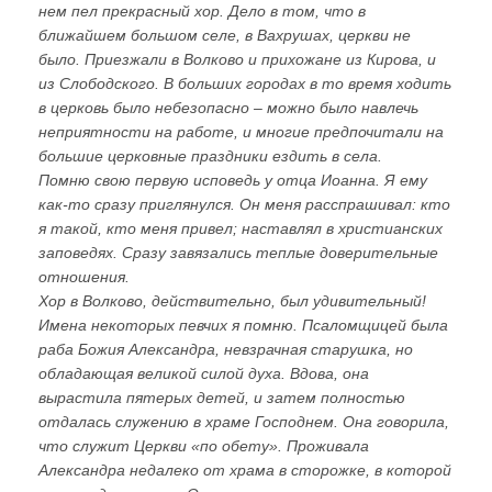
нем пел прекрасный хор. Дело в том, что в
ближайшем большом селе, в Вахрушах, церкви не
было. Приезжали в Волково и прихожане из Кирова, и
из Слободского. В больших городах в то время ходить
в церковь было небезопасно – можно было навлечь
неприятности на работе, и многие предпочитали на
большие церковные праздники ездить в села.
Помню свою первую исповедь у отца Иоанна. Я ему
как-то сразу приглянулся. Он меня расспрашивал: кто
я такой, кто меня привел; наставлял в христианских
заповедях. Сразу завязались теплые доверительные
отношения.
Хор в Волково, действительно, был удивительный!
Имена некоторых певчих я помню. Псаломщицей была
раба Божия Александра, невзрачная старушка, но
обладающая великой силой духа. Вдова, она
вырастила пятерых детей, и затем полностью
отдалась служению в храме Господнем. Она говорила,
что служит Церкви «по обету». Проживала
Александра недалеко от храма в сторожке, в которой