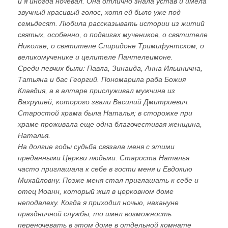
и я иногда ночевал. Она отлично знала устав и имела
звучный красивый голос, хотя ей было уже под
семьдесят. Любила рассказывать истории из житий
святых, особенно, о подвигах мучеников, о святителе
Николае, о святителе Спиридоне Тримифунтском, о
великомученике и целителе Пантелеимоне.
Среди певчих были: Павла, Зинаида, Анна Ильинична,
Татьяна и бас Георгий. Пономарила раба Божия
Клавдия, а в алтаре прислуживал мужчина из
Вахрушей, которого звали Василий Дмитриевич.
Старостой храма была Наталья; в сторожке при
храме проживала еще одна благочестивая женщина,
Наталья.
На долгие годы судьба связала меня с этими
преданными Церкви людьми. Староста Наталья
часто приглашала к себе в гости меня и Евдокию
Михайловну. Позже меня стал приглашать к себе и
отец Иоанн, который жил в церковном доме
неподалеку. Когда я приходил ночью, накануне
праздничной службы, то имел возможность
переночевать в этом доме в отдельной комнате