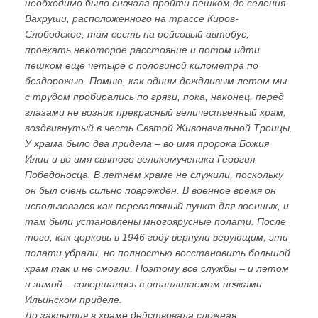
необходимо было сначала пройти пешком до селения
Вахруши, расположенного на трассе Киров-
Слободское, там сесть на рейсовый автобус,
проехать некоторое расстояние и потом идти
пешком еще четыре с половиной километра по
бездорожью. Помню, как одним дождливым летом мы
с трудом пробирались по грязи, пока, наконец, перед
глазами не возник прекрасный величественный храм,
воздвигнутый в честь Святой Живоначальной Троицы.
У храма было два придела – во имя пророка Божия
Илии и во имя святого великомученика Георгия
Победоносца. В летнем храме не служили, поскольку
он был очень сильно поврежден. В военное время он
использовался как перевалочный пункт для военных, и
там были установлены многоярусные полати. После
того, как церковь в 1946 году вернули верующим, эти
полати убрали, но полностью восстановить большой
храм так и не смогли. Поэтому все службы – и летом
и зимой – совершались в отапливаемом печками
Ильинском приделе.
До закрытия в храме действовала сложная