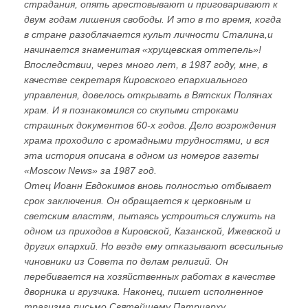
страдания, опять арестовывают и приговаривают к
двум годам лишения свободы. И это в то время, когда
в стране разоблачается культ личности Сталина,и
начинается знаменитая «хрущевская оттепель»!
Впоследствии, через много лет, в 1987 году, мне, в
качестве секретаря Кировского епархиального
управления, довелось открывать в Вятских Полянах
храм. И я познакомился со скупыми строками
страшных документов 60-х годов. Дело возрождения
храма проходило с громадными трудностями, и вся
эта история описана в одном из номеров газеты
«Moscow News» за 1987 год.
Отец Иоанн Евдокимов вновь полностью отбывает
срок заключения. Он обращается к церковным и
светским властям, пытаясь устроиться служить на
одном из приходов в Кировской, Казанской, Ижевской и
других епархий. Но везде ему отказывают всесильные
чиновники из Совета по делам религий. Он
перебивается на хозяйственных работах в качестве
дворника и грузчика. Наконец, пишет исполненное
трагизма письмо Святейшему Патриарху