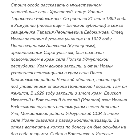
Стоит особо рассказать о мужественном
исповеднике веры Христовой, отце Иоанне
Тарасовиче Евдокимове. Он родился 31 июля 1899 года
в Удмуртии (тогда еще – Вятской губернии) в семье
священника Тарасия Леонтьевича Евдокимова. Отец
Иоанн закончил духовное училище и в 1922 году
Преосвященным Алексием (Кузнецовым),
архиепископом Сарапульским, был назначен
псаломщиком в храм села Полька Удмуртской
республики. Храм вскоре закрыли, и отец Иоанн
устроился псаломщиком в храм села Паска
Кильмезского района Вятской области, состоящий
под управлением епископа Нолинского Георгия. Там он
женился. В 1929 году закрыли и этот храм. Епископ
Ижевский и Воткинский Николай (Ипатов) взял Иоанна
Евдокимова служить псаломщиком в село Большие
Учи, Можгинского района Удмурсткой ССР. В этом
селе Иоанн оказался в разгар коллективизации. За
отказ вступить в колхоз по доносу он был осужден на
два года тюрьмы. Сидел в Воткинске и Ижевске.