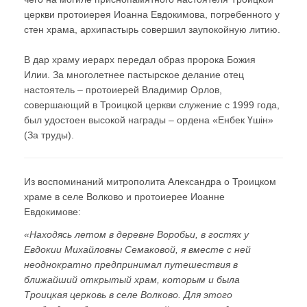
церкви протоиерея Иоанна Евдокимова, погребенного у
стен храма, архипастырь совершил заупокойную литию.
В дар храму иерарх передал образ пророка Божия
Илии. За многолетнее пастырское делание отец
настоятель – протоиерей Владимир Орлов,
совершающий в Троицкой церкви служение с 1999 года,
был удостоен высокой награды – ордена «Енбек Үшiн»
(За труды).
Из воспоминаний митрополита Александра о Троицком
храме в селе Волково и протоиерее Иоанне
Евдокимове:
«Находясь летом в деревне Воробьи, в гостях у
Евдокии Михайловны Семаковой, я вместе с ней
неоднократно предпринимал путешествия в
ближайший открытый храм, которым и была
Троицкая церковь в селе Волково. Для этого