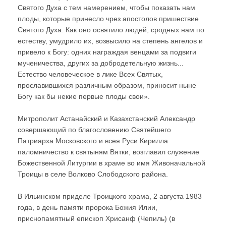
Святого Духа с тем намерением, чтобы показать нам
плоды, которые принесло чрез апостолов пришествие
Святого Духа. Как оно освятило людей, сродных нам по
естеству, умудрило их, возвысило на степень ангелов и
привело к Богу: одних награждая венцами за подвиги
мученичества, других за добродетельную жизнь...
Естество человеческое в лике Всех Святых,
прославившихся различным образом, приносит ныне
Богу как бы некие первые плоды свои».
Митрополит Астанайский и Казахстанский Александр
совершающий по благословению Святейшего
Патриарха Московского и всея Руси Кирилла
паломничество к святыням Вятки, возглавил служение
Божественной Литургии в храме во имя Живоначальной
Троицы в селе Волково Слободского района.
В Ильинском приделе Троицкого храма, 2 августа 1983
года, в день памяти пророка Божия Илии,
приснопамятный епископ Хрисанф (Чепиль) (в