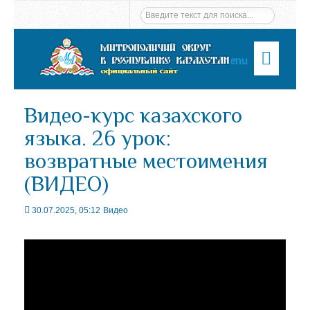
Menu
Видео-курс казахского
языка. 26 урок:
возвратные местоимения
(ВИДЕО)
30.07.2025, 05:12
Видео